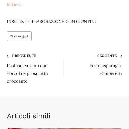
lettiera
.
POST IN COLLABORAZIONE CON GIUNTINI
Tag
#
I miei gatti
articolo:
Navigazione
PRECEDENTE
SEGUENTE
Pasta ai carciofi con
Pasta asparagi e
articoli
gorzola e prosciutto
gamberetti
croccante
Articoli simili