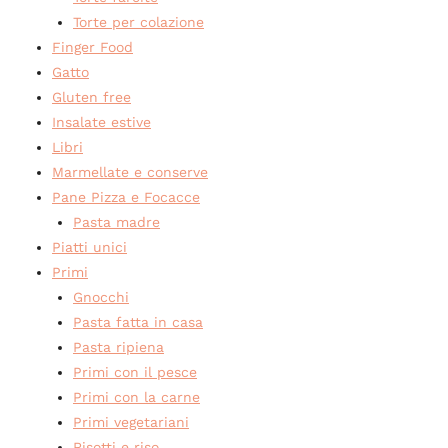
Torte per colazione
Finger Food
Gatto
Gluten free
Insalate estive
Libri
Marmellate e conserve
Pane Pizza e Focacce
Pasta madre
Piatti unici
Primi
Gnocchi
Pasta fatta in casa
Pasta ripiena
Primi con il pesce
Primi con la carne
Primi vegetariani
Risotti e riso