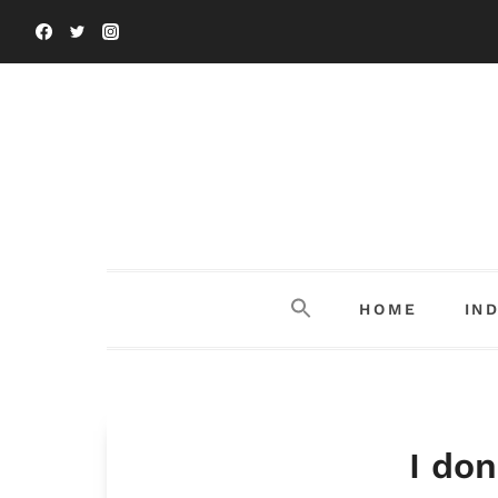
Salta
al
contenuto
HOME
IN
I don