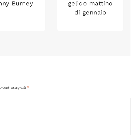
nny Burney
gelido mattino
di gennaio
no contrassegnati
*