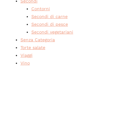
Secondi
Contorni
Secondi di carne
Secondi di pesce
Secondi vegetariani
Senza Categoria
Torte salate
Viaggi
Vino