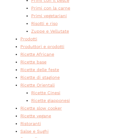
Primi con il pesce
Primi con la carne
Primi vegetariani
Risotti e riso
Zuppe e Vellutate
Prodotti
Produttori e prodotti
Ricette Africane
Ricette base
Ricette delle feste
Ricette di stagione
Ricette Orientali
Ricette Cinesi
Ricette giapponesi
Ricette slow cooker
Ricette vegane
Ristoranti
Salse e Sughi