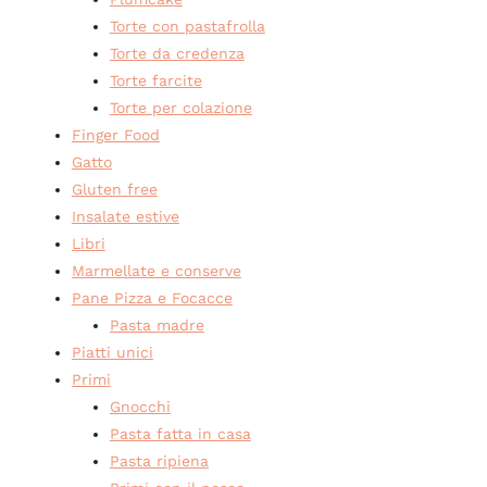
Torte con pastafrolla
Torte da credenza
Torte farcite
Torte per colazione
Finger Food
Gatto
Gluten free
Insalate estive
Libri
Marmellate e conserve
Pane Pizza e Focacce
Pasta madre
Piatti unici
Primi
Gnocchi
Pasta fatta in casa
Pasta ripiena