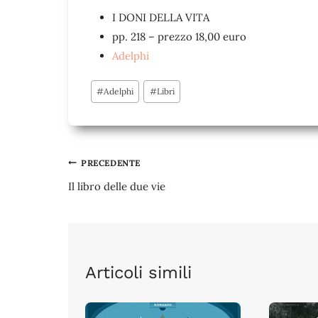
I DONI DELLA VITA
pp. 218 – prezzo 18,00 euro
Adelphi
Tag
#
Adelphi
#
Libri
articolo:
Navigazione
PRECEDENTE
Il libro delle due vie
articoli
Articoli simili