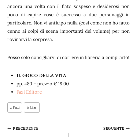
ancora una volta con il fiato sospeso e desiderosi non
poco di capire cose è successo a due personaggi in
particolare. Non vi anticipo nulla (così come non ho fatto
cenno ai colpi di scena importanti del volume) per non
rovinarvi la sorpresa.
Posso solo consigliarvi di correre in libreria a comprarlo!
IL GIOCO DELLA VITA
pp. 480 – prezzo € 18,00
Fazi Editore
Tag
#
Fazi
#
Libri
articolo:
Navigazione
PRECEDENTE
SEGUENTE