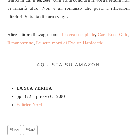
tempo in cui li leggete. Una volta conclusa la vostra lettura non
vi rimarrà altro. Non è un romanzo che porta a riflessioni
ulteriori. Si tratta di puro svago.
Altre letture di svago sono
Il peccato capitale
,
Cara Rose Gold
,
Il manoscritto
,
Le sette morti di Evelyn Hardcastle
.
AQUISTA SU AMAZON
LA SUA VERITÀ
pp. 372 – prezzo € 19,00
Editrice Nord
Tag
#
Libri
#
Nord
articolo: