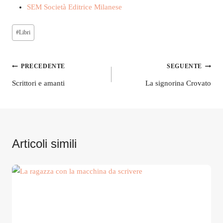
SEM Società Editrice Milanese
Tag
#
Libri
articolo:
Navigazione
PRECEDENTE
SEGUENTE
articoli
Scrittori e amanti
La signorina Crovato
Articoli simili