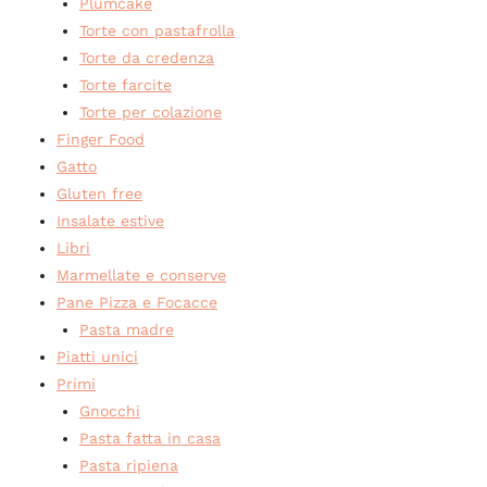
Plumcake
Torte con pastafrolla
Torte da credenza
Torte farcite
Torte per colazione
Finger Food
Gatto
Gluten free
Insalate estive
Libri
Marmellate e conserve
Pane Pizza e Focacce
Pasta madre
Piatti unici
Primi
Gnocchi
Pasta fatta in casa
Pasta ripiena