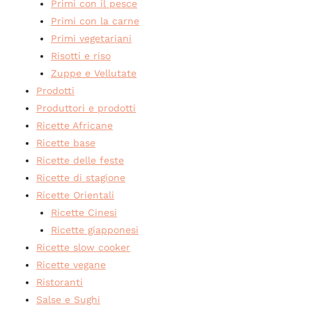
Primi con il pesce
Primi con la carne
Primi vegetariani
Risotti e riso
Zuppe e Vellutate
Prodotti
Produttori e prodotti
Ricette Africane
Ricette base
Ricette delle feste
Ricette di stagione
Ricette Orientali
Ricette Cinesi
Ricette giapponesi
Ricette slow cooker
Ricette vegane
Ristoranti
Salse e Sughi