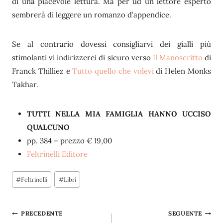
di una piacevole lettura. Ma per ud un lettore esperto
sembrerà di leggere un romanzo d’appendice.
Se al contrario dovessi consigliarvi dei gialli più
stimolanti vi indirizzerei di sicuro verso
Il Manoscritto
di
Franck Thilliez e
Tutto quello che volevi
di Helen Monks
Takhar.
TUTTI NELLA MIA FAMIGLIA HANNO UCCISO
QUALCUNO
pp. 384 – prezzo € 19,00
Feltrinelli Editore
Tag
#
Feltrinelli
#
Libri
articolo:
Navigazione
PRECEDENTE
SEGUENTE