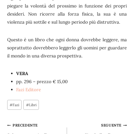
piegare la volontà del prossimo in funzione dei propri
desideri. Non ricorre alla forza fisica, la sua è una
violenza più sottile e sul lungo periodo più distruttiva.
Questo è un libro che ogni donna dovrebbe leggere, ma
soprattutto dovrebbero leggerlo gli uomini per guardare
il mondo in una diversa prospettiva.
VERA
pp. 296 – prezzo € 15,00
Fazi Editore
Tag
#
Fazi
#
Libri
articolo:
Navigazione
PRECEDENTE
SEGUENTE