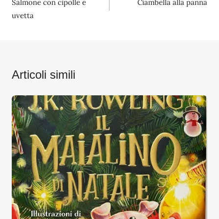
Salmone con cipolle e
Ciambella alla panna
articoli
uvetta
Articoli simili