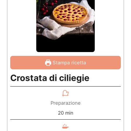
Stampa ricetta
Crostata di ciliegie
Preparazione
m
20
min
i