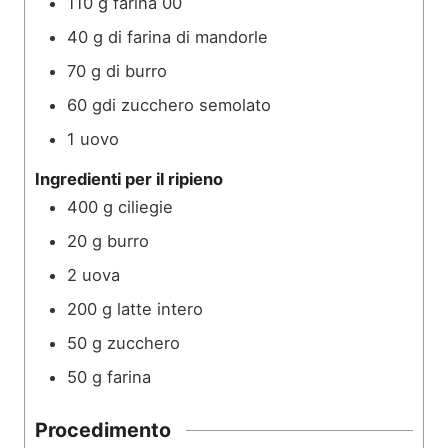
110
g
farina 00
40
g
di farina di mandorle
70
g
di burro
60
gdi zucchero semolato
1
uovo
Ingredienti per il ripieno
400
g
ciliegie
20
g
burro
2
uova
200
g
latte intero
50
g
zucchero
50
g
farina
Procedimento