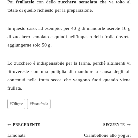
Poi
frullatele
con dello
zucchero semolato
che va tolto al
totale di quello richiesto per la preparazione.
In questo caso, ad esempio, per 40 g di mandorle userete 10 g
di zucchero semolato e quindi nell’impasto della frolla dovrete
aggiungerne solo 50 g.
Lo zucchero è indispensabile per la farina, perchè altrimenti vi
ritrovereste con una poltiglia di mandolre a causa degli oli
contenuti nella frutta secca che vengono fuori quando viene
frullata.
Tag
#
Ciliegie
#
Pasta frolla
articolo:
Navigazione
PRECEDENTE
SEGUENTE
articoli
Limonata
Ciambellone allo yogurt