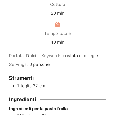
n
Cottura
u
m
20
min
t
i
i
n
Tempo totale
u
m
40
min
t
i
Portata:
Dolci
Keyword:
crostata di ciliegie
i
n
Servings:
6
persone
u
t
Strumenti
i
1 teglia 22 cm
Ingredienti
Ingredienti per la pasta frolla