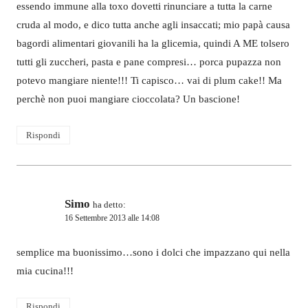
essendo immune alla toxo dovetti rinunciare a tutta la carne
cruda al modo, e dico tutta anche agli insaccati; mio papà causa
bagordi alimentari giovanili ha la glicemia, quindi A ME tolsero
tutti gli zuccheri, pasta e pane compresi… porca pupazza non
potevo mangiare niente!!! Ti capisco… vai di plum cake!! Ma
perchè non puoi mangiare cioccolata? Un bascione!
Rispondi
Simo
ha detto:
16 Settembre 2013 alle 14:08
semplice ma buonissimo…sono i dolci che impazzano qui nella
mia cucina!!!
Rispondi