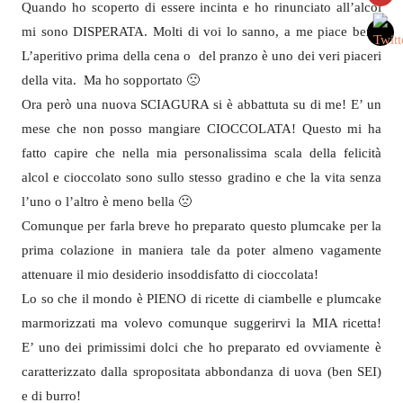
Quando ho scoperto di essere incinta e ho rinunciato all’alcol
mi sono DISPERATA. Molti di voi lo sanno, a me piace bere!
L’aperitivo prima della cena o del pranzo è uno dei veri piaceri
della vita. Ma ho sopportato 🙁
Ora però una nuova SCIAGURA si è abbattuta su di me! E’ un
mese che non posso mangiare CIOCCOLATA! Questo mi ha
fatto capire che nella mia personalissima scala della felicità
alcol e cioccolato sono sullo stesso gradino e che la vita senza
l’uno o l’altro è meno bella 🙁
Comunque per farla breve ho preparato questo plumcake per la
prima colazione in maniera tale da poter almeno vagamente
attenuare il mio desiderio insoddisfatto di cioccolata!
Lo so che il mondo è PIENO di ricette di ciambelle e plumcake
marmorizzati ma volevo comunque suggerirvi la MIA ricetta!
E’ uno dei primissimi dolci che ho preparato ed ovviamente è
caratterizzato dalla spropositata abbondanza di uova (ben SEI)
e di burro!