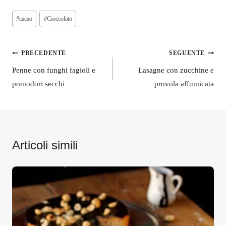
Tag
#
cacao
#
Cioccolato
articolo:
Navigazione
PRECEDENTE
SEGUENTE
articoli
Penne con funghi fagioli e
Lasagne con zucchine e
pomodori secchi
provola affumicata
Articoli simili