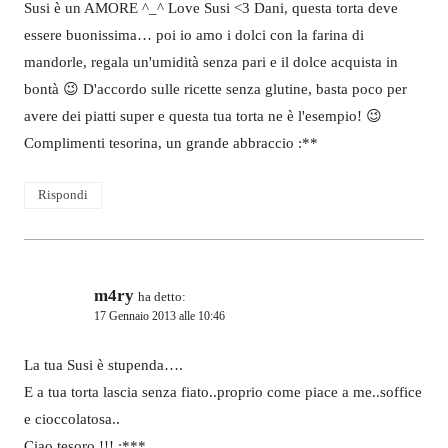
Susi è un AMORE ^_^ Love Susi <3 Dani, questa torta deve
essere buonissima… poi io amo i dolci con la farina di
mandorle, regala un'umidità senza pari e il dolce acquista in
bontà 😉 D'accordo sulle ricette senza glutine, basta poco per
avere dei piatti super e questa tua torta ne è l'esempio! 😉
Complimenti tesorina, un grande abbraccio :**
Rispondi
m4ry
ha detto:
17 Gennaio 2013 alle 10:46
La tua Susi è stupenda….
E a tua torta lascia senza fiato..proprio come piace a me..soffice
e cioccolatosa..
Ciao tesoro !!! :***