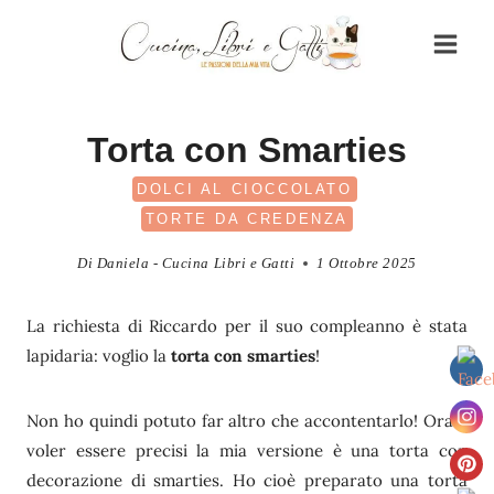
Salta
al
contenuto
Torta con Smarties
DOLCI AL CIOCCOLATO
TORTE DA CREDENZA
Di
Daniela - Cucina Libri e Gatti
1 Ottobre 2025
La richiesta di Riccardo per il suo compleanno è stata
lapidaria: voglio la
torta con smarties
!
Non ho quindi potuto far altro che accontentarlo! Ora a
voler essere precisi la mia versione è una torta con
decorazione di smarties. Ho cioè preparato una torta