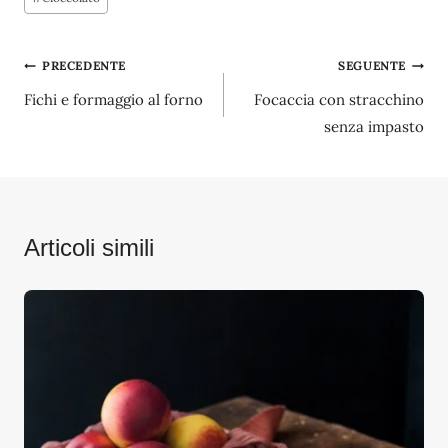
articolo:
Navigazione
PRECEDENTE
SEGUENTE
Fichi e formaggio al forno
Focaccia con stracchino
articoli
senza impasto
Articoli simili