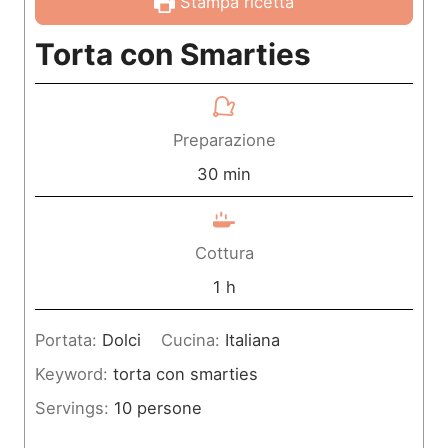
Stampa ricetta
Torta con Smarties
Preparazione
m
30
min
i
n
Cottura
u
o
1
h
t
r
Portata:
Dolci
Cucina:
Italiana
i
a
Keyword:
torta con smarties
Servings:
10
persone