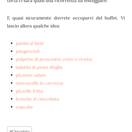
torta ci sarà quasi una ricorrenza da festeggiare.
E quasi sicuramente dovrete occuparvi del buffet. Vi
lascio allora qualche idea:
panini al latte
pangoccioli
polpette di prosciutto cotto e ricotta
salatini di pasta sfoglia
pizzette salate
mozzarella in carrozza
pizzelle fritte
brioche al cioccolato
cupcake
Tag
#
Cioccolato