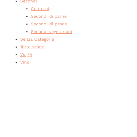
Secondi
Contorni
Secondi di carne
Secondi di pesce
Secondi vegetariani
Senza Categoria
Torte salate
Viaggi
Vino