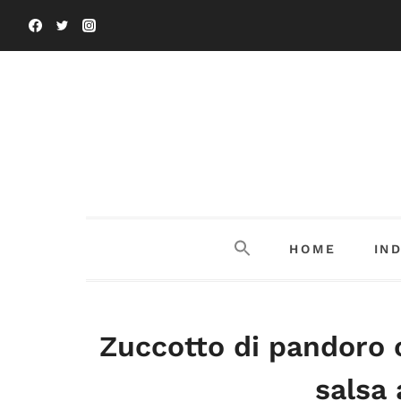
Salta
al
contenuto
HOME
IN
Zuccotto di pandoro 
salsa 