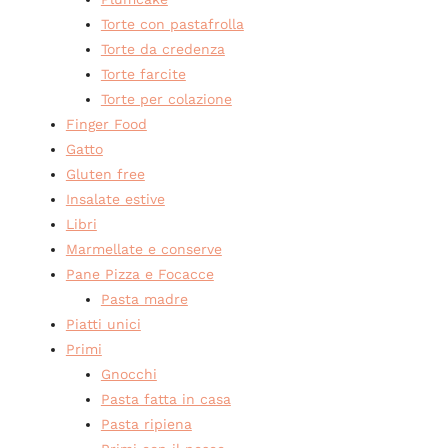
Torte con pastafrolla
Torte da credenza
Torte farcite
Torte per colazione
Finger Food
Gatto
Gluten free
Insalate estive
Libri
Marmellate e conserve
Pane Pizza e Focacce
Pasta madre
Piatti unici
Primi
Gnocchi
Pasta fatta in casa
Pasta ripiena