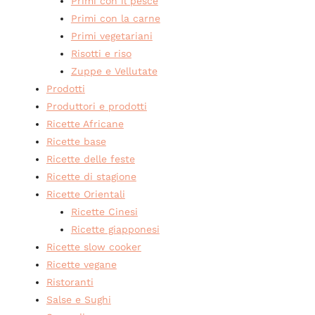
Primi con il pesce
Primi con la carne
Primi vegetariani
Risotti e riso
Zuppe e Vellutate
Prodotti
Produttori e prodotti
Ricette Africane
Ricette base
Ricette delle feste
Ricette di stagione
Ricette Orientali
Ricette Cinesi
Ricette giapponesi
Ricette slow cooker
Ricette vegane
Ristoranti
Salse e Sughi