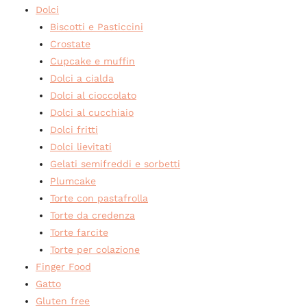
Dolci
Biscotti e Pasticcini
Crostate
Cupcake e muffin
Dolci a cialda
Dolci al cioccolato
Dolci al cucchiaio
Dolci fritti
Dolci lievitati
Gelati semifreddi e sorbetti
Plumcake
Torte con pastafrolla
Torte da credenza
Torte farcite
Torte per colazione
Finger Food
Gatto
Gluten free