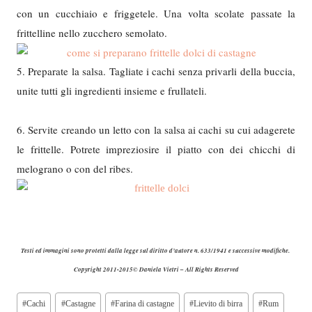
con un cucchiaio e friggetele. Una volta scolate passate la
frittelline nello zucchero semolato.
5. Preparate la salsa. Tagliate i cachi senza privarli della buccia,
unite tutti gli ingredienti insieme e frullateli.
6. Servite creando un letto con la salsa ai cachi su cui adagerete
le frittelle. Potrete impreziosire il piatto con dei chicchi di
melograno o con del ribes.
Testi ed immagini sono protetti dalla legge sul diritto d’autore n. 633/1941 e successive modifiche.
Copyright 2011-2015© Daniela Vietri – All Rights Reserved
Tag
#
Cachi
#
Castagne
#
Farina di castagne
#
Lievito di birra
#
Rum