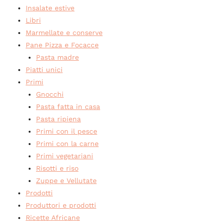
Insalate estive
Libri
Marmellate e conserve
Pane Pizza e Focacce
Pasta madre
Piatti unici
Primi
Gnocchi
Pasta fatta in casa
Pasta ripiena
Primi con il pesce
Primi con la carne
Primi vegetariani
Risotti e riso
Zuppe e Vellutate
Prodotti
Produttori e prodotti
Ricette Africane