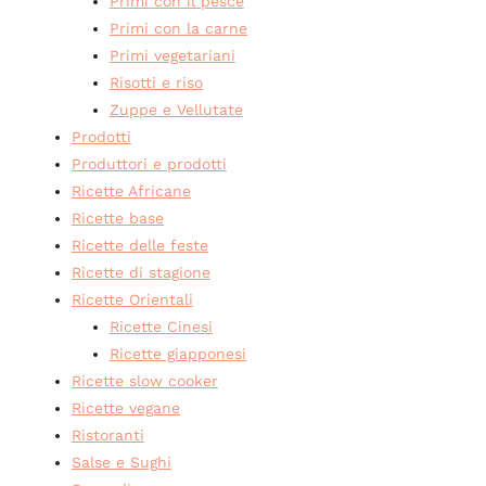
Primi con il pesce
Primi con la carne
Primi vegetariani
Risotti e riso
Zuppe e Vellutate
Prodotti
Produttori e prodotti
Ricette Africane
Ricette base
Ricette delle feste
Ricette di stagione
Ricette Orientali
Ricette Cinesi
Ricette giapponesi
Ricette slow cooker
Ricette vegane
Ristoranti
Salse e Sughi