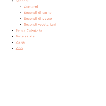
Secondi
Contorni
Secondi di carne
Secondi di pesce
Secondi vegetariani
Senza Categoria
Torte salate
Viaggi
Vino