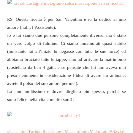
P.S. Questa ricetta è per San Valentino e io la dedico al mio
amore (n.d.r. l’Assistente).
Io e lui siamo due persone completamente diverse, ma è stato
un vero colpo di fulmine. Ci siamo innamorati quasi subito
(nonstante lui all’inizio lo negasse con tutte le sue forze) ed
abbiamo bruciato tutte le tappe, sino ad arrivare la matrimonio
(costellato da ben 4 gatti, e se pensate che lui non aveva mai
preso nemmeno in cosiderazione l’idea di avere un animale,
avrete il polso del suo amore per me ).
Lo amo moltissimo e dovrei dirglielo più spesso, perchè se
sono felice nella vita è merito suo!!!
Tag
#
Castagne
#
Farina di castagne
#
Mascarpone
#
Melograno
#
Ravioli