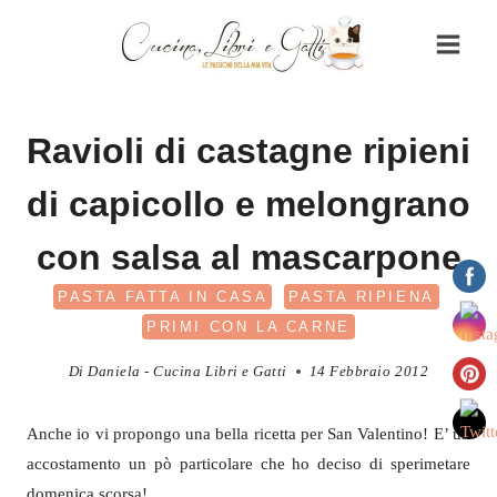
Salta
al
contenuto
Ravioli di castagne ripieni
di capicollo e melongrano
con salsa al mascarpone
PASTA FATTA IN CASA
PASTA RIPIENA
PRIMI CON LA CARNE
Di
Daniela - Cucina Libri e Gatti
14 Febbraio 2012
Anche io vi propongo una bella ricetta per San Valentino! E’ un
accostamento un pò particolare che ho deciso di sperimetare
domenica scorsa!