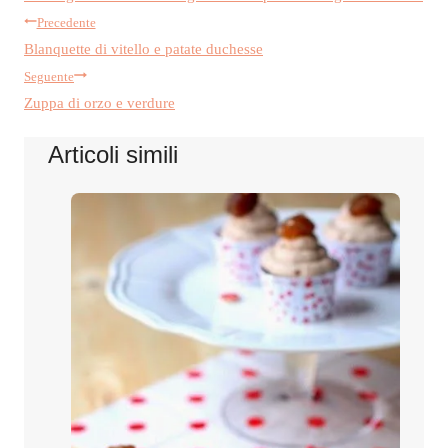
Navigazione
articolo:
Precedente
Blanquette di vitello e patate duchesse
articoli
Seguente
Zuppa di orzo e verdure
Articoli simili