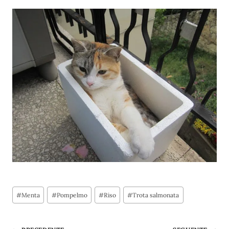
Tag
#
Menta
#
Pompelmo
#
Riso
#
Trota salmonata
articolo: