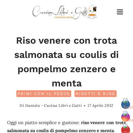
Salta
al
contenuto
Riso venere con trota
salmonata su coulis di
pompelmo zenzero e
menta
PRIMI CON IL PESCE
RISOTTI E RISO
Di
Daniela - Cucina Libri e Gatti
17 Aprile 2012
Oggi un piatto semplice e gustoso:
riso venere con trota
salmonata su coulis di pompelmo zenzero e menta
.