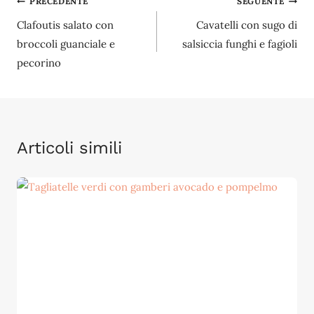
Navigazione
PRECEDENTE
SEGUENTE
Clafoutis salato con
Cavatelli con sugo di
articoli
broccoli guanciale e
salsiccia funghi e fagioli
pecorino
Articoli simili