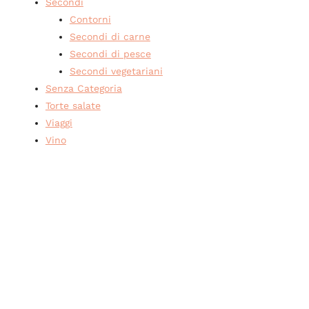
Secondi
Contorni
Secondi di carne
Secondi di pesce
Secondi vegetariani
Senza Categoria
Torte salate
Viaggi
Vino