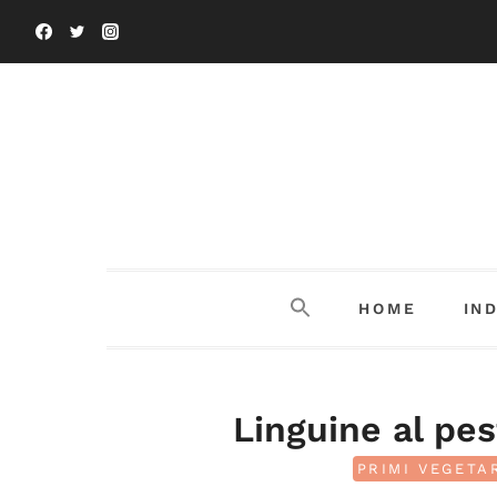
Salta
al
contenuto
HOME
IN
Linguine al pes
PRIMI VEGETA