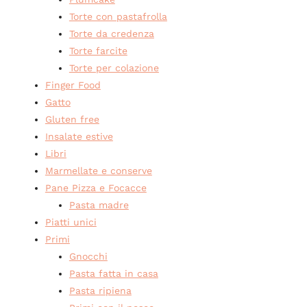
Torte con pastafrolla
Torte da credenza
Torte farcite
Torte per colazione
Finger Food
Gatto
Gluten free
Insalate estive
Libri
Marmellate e conserve
Pane Pizza e Focacce
Pasta madre
Piatti unici
Primi
Gnocchi
Pasta fatta in casa
Pasta ripiena