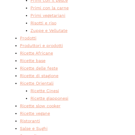
Primi con il pesce
Primi con la carne
Primi vegetariani
Risotti e riso
Zuppe e Vellutate
Prodotti
Produttori e prodotti
Ricette Africane
Ricette base
Ricette delle feste
Ricette di stagione
Ricette Orientali
Ricette Cinesi
Ricette giapponesi
Ricette slow cooker
Ricette vegane
Ristoranti
Salse e Sughi