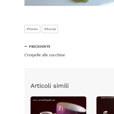
Tag
#
Patate
#
Rucola
articolo:
Navigazione
PRECEDENTE
Crespelle alle zucchine
articoli
Articoli simili