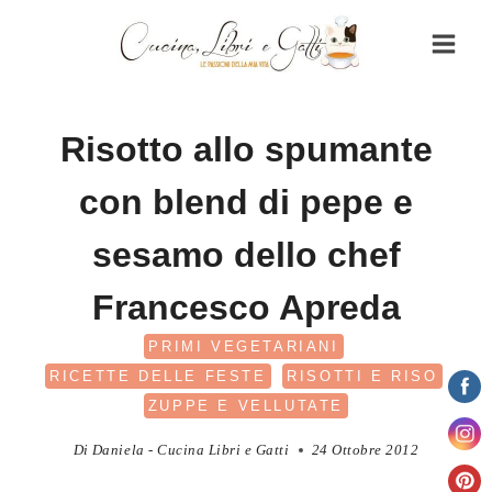
Salta
al
contenuto
Risotto allo spumante
con blend di pepe e
sesamo dello chef
Francesco Apreda
PRIMI VEGETARIANI
RICETTE DELLE FESTE
RISOTTI E RISO
ZUPPE E VELLUTATE
Di
Daniela - Cucina Libri e Gatti
24 Ottobre 2012