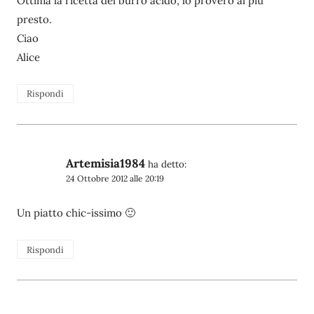
Ottima la ricetta del burro acido, lo proverò al più
presto.
Ciao
Alice
Rispondi
Artemisia1984
ha detto:
24 Ottobre 2012 alle 20:19
Un piatto chic-issimo 🙂
Rispondi