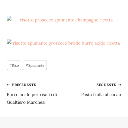
Tag
#
Riso
#
Spumante
articolo:
Navigazione
PRECEDENTE
SEGUENTE
Burro acido per risotti di
Pasta frolla al cacao
articoli
Gualtiero Marchesi