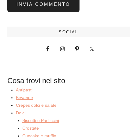
SOCIAL
Cosa trovi nel sito
Antipasti
Bevande
Crepes dolci e salate
Dolci
Biscotti e Pasticcini
Crostate
Cupcake e muffin