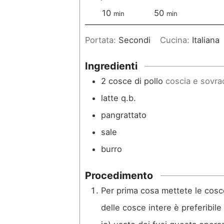
m
m
r
10
50
min
min
i
i
a
Portata:
Secondi
Cucina:
Italiana
n
n
u
u
Ingredienti
t
t
2
cosce di pollo
coscia e sovra
i
i
latte q.b.
pangrattato
sale
burro
Procedimento
Per prima cosa mettete le cosce 
delle cosce intere è preferibile