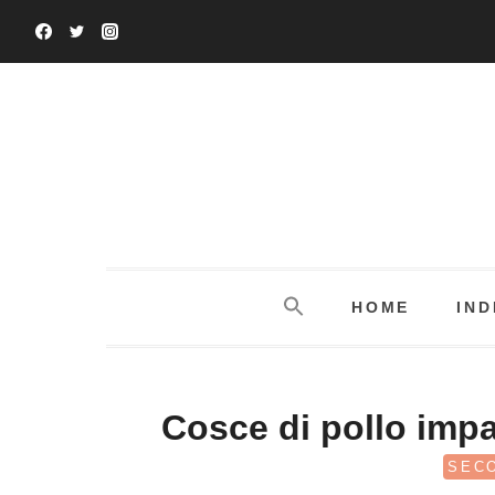
Salta
al
contenuto
HOME
IND
Cosce di pollo imp
SECO