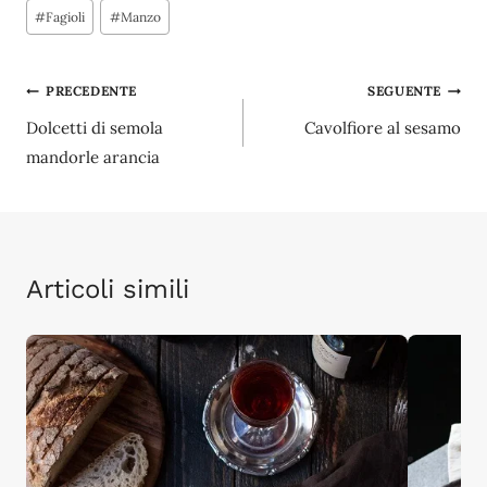
Tag
#
Fagioli
#
Manzo
articolo:
Navigazione
PRECEDENTE
SEGUENTE
Dolcetti di semola
Cavolfiore al sesamo
articoli
mandorle arancia
Articoli simili