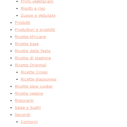
Primi vegetariani
Risotti e riso
Zuppe e Vellutate
Prodotti
Produttori e prodotti
Ricette Africane
Ricette base
Ricette delle feste
Ricette di stagione
Ricette Orientali
Ricette Cinesi
Ricette giapponesi
Ricette slow cooker
Ricette vegane
Ristoranti
Salse e Sughi
Secondi
Contorni