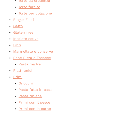
Torte da credenza
Torte farcite
Torte per colazione
Finger Food
Gatto
Gluten free
Insalate estive
Libri
Marmellate e conserve
Pane Pizza e Focacce
Pasta madre
Piatti unici
Primi
Gnocchi
Pasta fatta in casa
Pasta ripiena
Primi con il pesce
Primi con la carne