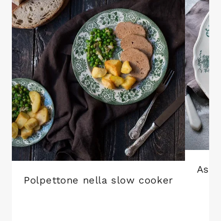
Aspa
Polpettone nella slow cooker