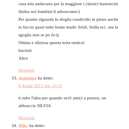
casa mia andavano per la maggiore i classici bastoncini
findus noi bambini li adoravamo:)
Per quanto riguarda la sfoglia condivido in pieno anche
io faccio quasi tutto home made: brisè, frolla ecc. ma la
sgoglia non se po fa:))
Ottima e sfiziosa questa torta rustica!
bacioni
Alice
Rispondi
sississima
ha detto:
9 Aprile 2013 alle 16:33
ti rubo l'idea per quando avrò amici a pranzo, un
abbraccio SILVIA
Rispondi
Miky
ha detto: