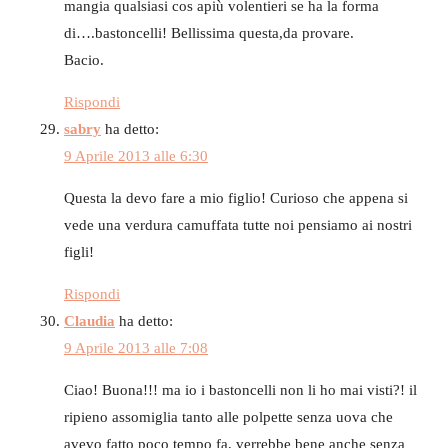
mangia qualsiasi cos apiù volentieri se ha la forma
di….bastoncelli! Bellissima questa,da provare.
Bacio.
Rispondi
sabry
ha detto:
9 Aprile 2013 alle 6:30
Questa la devo fare a mio figlio! Curioso che appena si
vede una verdura camuffata tutte noi pensiamo ai nostri
figli!
Rispondi
Claudia
ha detto:
9 Aprile 2013 alle 7:08
Ciao! Buona!!! ma io i bastoncelli non li ho mai visti?! il
ripieno assomiglia tanto alle polpette senza uova che
avevo fatto poco tempo fa, verrebbe bene anche senza