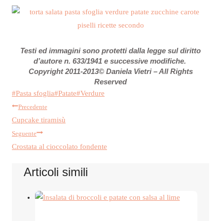
Testi ed immagini sono protetti dalla legge sul diritto
d’autore n. 633/1941 e successive modifiche.
Copyright 2011-2013© Daniela Vietri – All Rights
Reserved
Tag
#
Pasta sfoglia
#
Patate
#
Verdure
Navigazione
articolo:
Precedente
Cupcake tiramisù
articoli
Seguente
Crostata al cioccolato fondente
Articoli simili