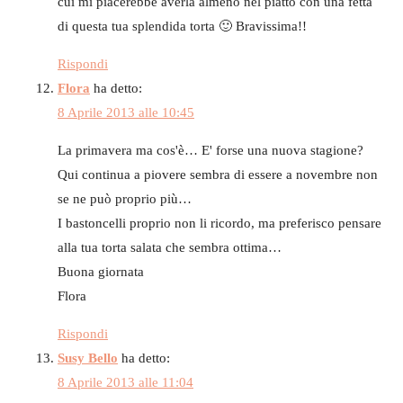
cui mi piacerebbe averla almeno nel piatto con una fetta
di questa tua splendida torta 🙂 Bravissima!!
Rispondi
Flora
ha detto:
8 Aprile 2013 alle 10:45
La primavera ma cos'è… E' forse una nuova stagione?
Qui continua a piovere sembra di essere a novembre non
se ne può proprio più…
I bastoncelli proprio non li ricordo, ma preferisco pensare
alla tua torta salata che sembra ottima…
Buona giornata
Flora
Rispondi
Susy Bello
ha detto:
8 Aprile 2013 alle 11:04