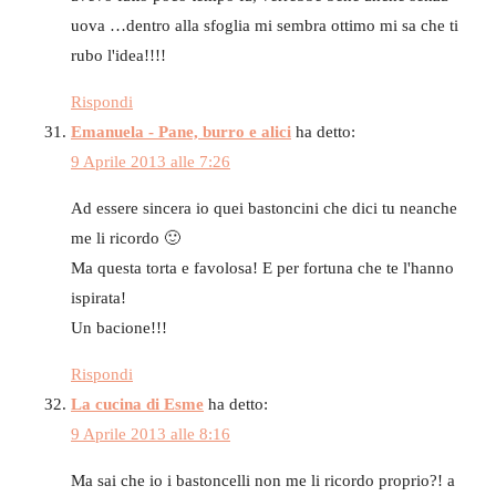
uova …dentro alla sfoglia mi sembra ottimo mi sa che ti
rubo l'idea!!!!
Rispondi
Emanuela - Pane, burro e alici
ha detto:
9 Aprile 2013 alle 7:26
Ad essere sincera io quei bastoncini che dici tu neanche
me li ricordo 🙂
Ma questa torta e favolosa! E per fortuna che te l'hanno
ispirata!
Un bacione!!!
Rispondi
La cucina di Esme
ha detto:
9 Aprile 2013 alle 8:16
Ma sai che io i bastoncelli non me li ricordo proprio?! a