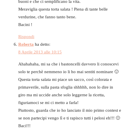
buoni e che ci semplificano la vita.
Meraviglia questa torta salata ! Piena di tante belle
verdurine, che fanno tanto bene.
Bacini !
Rispondi
Roberta
ha detto:
8 Aprile 2013 alle 10:15
Ahahahaha, mi sa che i bastoncelli davvero li conoscevi
solo te perchè nemmeno io li ho mai sentiti nominare 🙂
Questa torta salata mi piace un sacco, così colorata e
primaverile, sulla pasta sfoglia shhhhh, non lo dire in
giro ma mi uccide anche solo leggerne la ricetta,
figuriamoci se mi ci metto a farla!
Piuttosto, guarda che io ho lanciato il mio primo contest e
se non partecipi vengo lì e ti rapisco tutti i pelosi eh!!! 🙂
Baci!!!