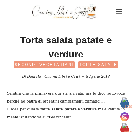
Salta
al
contenuto
Torta salata patate e
verdure
SECONDI VEGETARIANI
TORTE SALATE
Di
Daniela - Cucina Libri e Gatti
8 Aprile 2013
Sembra che la primavera qui sia arrivata, ma lo dico sottovoce
perché ho paura di repentini cambiamenti climatici…
L’idea per questa
torta salata patate e verdure
mi è venuta in
mente ispirandomi ai “Bastoncelli”.