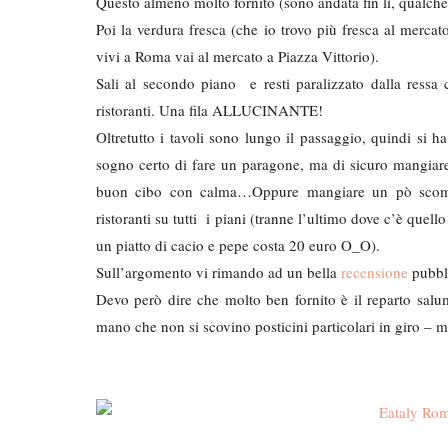
Questo almeno molto fornito (sono andata fin lì, qualch
Poi la verdura fresca (che io trovo più fresca al merca
vivi a Roma vai al mercato a Piazza Vittorio).
Sali al secondo piano e resti paralizzato dalla ressa 
ristoranti. Una fila ALLUCINANTE!
Oltretutto i tavoli sono lungo il passaggio, quindi si 
sogno certo di fare un paragone, ma di sicuro mangiare 
buon cibo con calma…Oppure mangiare un pò scomod
ristoranti su tutti i piani (tranne l’ultimo dove c’è quel
un piatto di cacio e pepe costa 20 euro O_O).
Sull’argomento vi rimando ad un bella
recensione
pubbl
Devo però dire che molto ben fornito è il reparto salumi
mano che non si scovino posticini particolari in giro – 