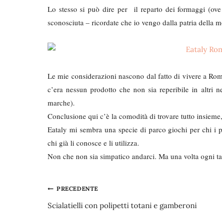
Lo stesso si può dire per il reparto dei formaggi (ove
sconosciuta – ricordate che io vengo dalla patria della m
Le mie considerazioni nascono dal fatto di vivere a Roma
c’era nessun prodotto che non sia reperibile in altri ne
marche).
Conclusione qui c’è la comodità di trovare tutto insieme
Eataly mi sembra una specie di parco giochi per chi i pr
chi già li conosce e li utilizza.
Non che non sia simpatico andarci. Ma una volta ogni t
Navigazione
PRECEDENTE
Scialatielli con polipetti totani e gamberoni
articoli