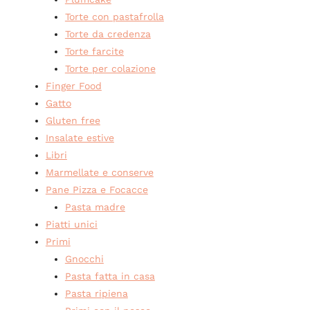
Torte con pastafrolla
Torte da credenza
Torte farcite
Torte per colazione
Finger Food
Gatto
Gluten free
Insalate estive
Libri
Marmellate e conserve
Pane Pizza e Focacce
Pasta madre
Piatti unici
Primi
Gnocchi
Pasta fatta in casa
Pasta ripiena