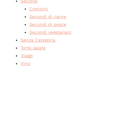
Secondi
Contorni
Secondi di carne
Secondi di pesce
Secondi vegetariani
Senza Categoria
Torte salate
Viaggi
Vino