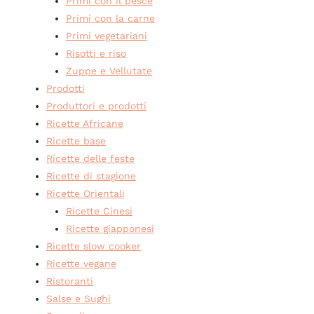
Primi con il pesce
Primi con la carne
Primi vegetariani
Risotti e riso
Zuppe e Vellutate
Prodotti
Produttori e prodotti
Ricette Africane
Ricette base
Ricette delle feste
Ricette di stagione
Ricette Orientali
Ricette Cinesi
Ricette giapponesi
Ricette slow cooker
Ricette vegane
Ristoranti
Salse e Sughi