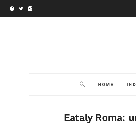
Salta
al
contenuto
HOME
IN
Eataly Roma: u