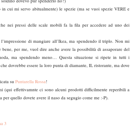
e soldino dovevo pur spenderlo no?)
to in cui mi servo abitualmente) le spezie (ma se vuoi spezie VERE e
che nei pressi delle scale mobili fa la fila per accedere ad uno dei
ha l’impressione di mangiare all’Ikea, ma spendendo il triplo. Non mi
bene, per me, vuol dire anche avere la possibilità di assaporare del
a, ma spendendo meno… Questa situazione si ripete in tutti i
lo che dovrebbe essere la loro punta di diamante, IL ristorante, ma dove
icata su
Puntarella Rossa
!
 (qui effettivamnte ci sono alcuni prodotti difficilmente reperibili a
ma per quello dovete avere il naso da segugio come me :-P).