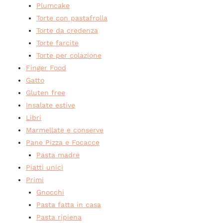
Plumcake
Torte con pastafrolla
Torte da credenza
Torte farcite
Torte per colazione
Finger Food
Gatto
Gluten free
Insalate estive
Libri
Marmellate e conserve
Pane Pizza e Focacce
Pasta madre
Piatti unici
Primi
Gnocchi
Pasta fatta in casa
Pasta ripiena