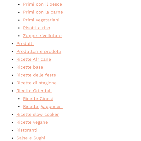
Primi con il pesce
Primi con la carne
Primi vegetariani
Risotti e riso
Zuppe e Vellutate
Prodotti
Produttori e prodotti
Ricette Africane
Ricette base
Ricette delle feste
Ricette di stagione
Ricette Orientali
Ricette Cinesi
Ricette giapponesi
Ricette slow cooker
Ricette vegane
Ristoranti
Salse e Sughi