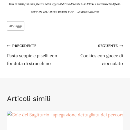
Testi ed immagini sono protetti dalla legge sul diritto d’autore n. 633/1941 e successive modifiche.
Copyright 2011-2016© Daniela Vietri – All Rights Reserved
Tag
#
Viaggi
articolo:
Navigazione
PRECEDENTE
SEGUENTE
Pasta seppie e piselli con
Cookies con gocce di
articoli
fonduta di stracchino
cioccolato
Articoli simili