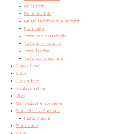
Dolci fritti
Dolci lievitati
Gelati semifreddi e sorbetti
Plumcake
Torte con pastafrolla
Torte da credenza
Torte farcite
Torte per colazione
Finger Food
Gatto
Gluten free
Insalate estive
Libri
Marmellate e conserve
Pane Pizza e Focacce
Pasta madre
Piatti unici
Primi