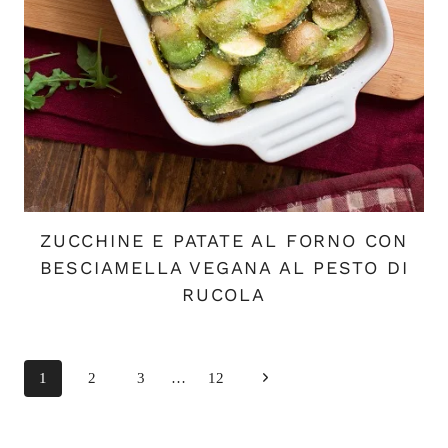
ZUCCHINE E PATATE AL FORNO CON
BESCIAMELLA VEGANA AL PESTO DI
RUCOLA
Navigazione
Pagina
1
2
3
…
12
pagina
successiva