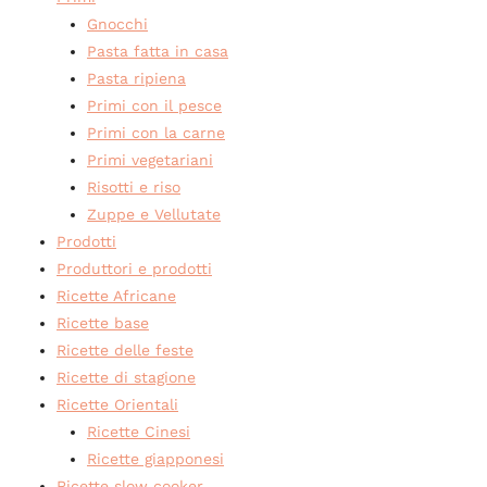
Gnocchi
Pasta fatta in casa
Pasta ripiena
Primi con il pesce
Primi con la carne
Primi vegetariani
Risotti e riso
Zuppe e Vellutate
Prodotti
Produttori e prodotti
Ricette Africane
Ricette base
Ricette delle feste
Ricette di stagione
Ricette Orientali
Ricette Cinesi
Ricette giapponesi
Ricette slow cooker