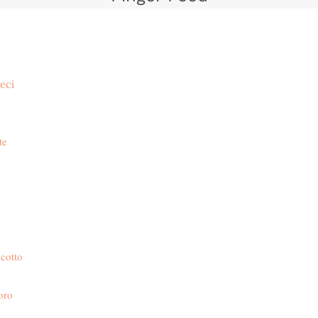
eci
te
 cotto
oro