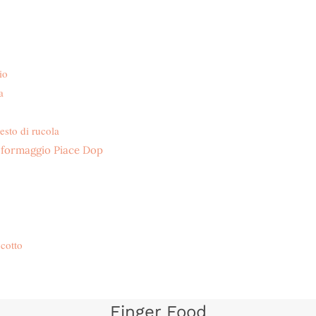
io
a
esto di rucola
i formaggio Piace Dop
 cotto
Finger Food