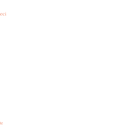
eci
te