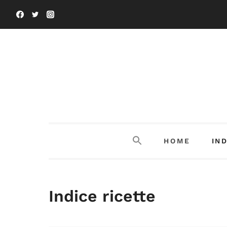
Salta
al
contenuto
HOME
IN
Indice ricette