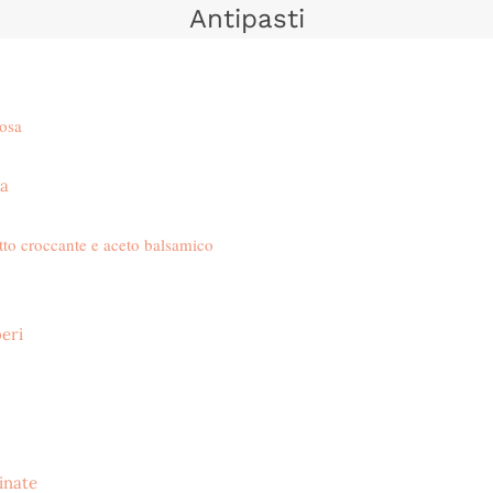
Antipasti
rosa
ta
tto croccante e aceto balsamico
beri
inate