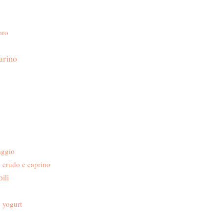
oro
arino
aggio
o crudo e caprino
ili
e yogurt