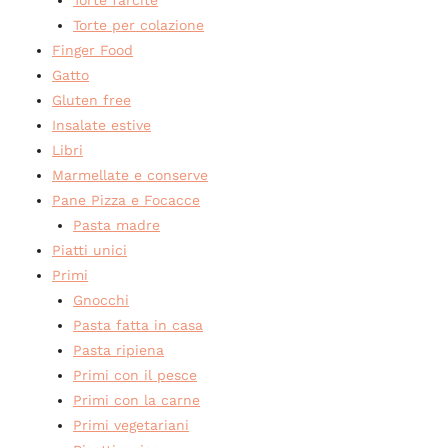
Torte per colazione
Finger Food
Gatto
Gluten free
Insalate estive
Libri
Marmellate e conserve
Pane Pizza e Focacce
Pasta madre
Piatti unici
Primi
Gnocchi
Pasta fatta in casa
Pasta ripiena
Primi con il pesce
Primi con la carne
Primi vegetariani