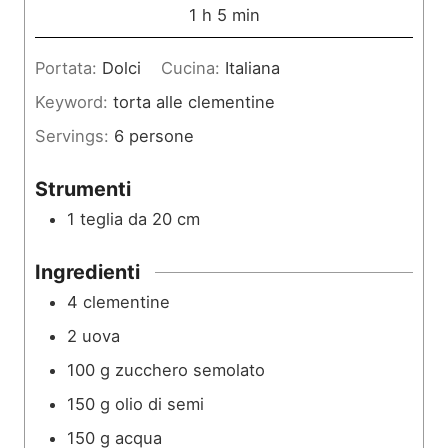
u
o
m
1
h
5
min
t
r
i
Portata:
Dolci
Cucina:
Italiana
i
a
n
Keyword:
torta alle clementine
u
Servings:
6
persone
t
i
Strumenti
1 teglia da 20 cm
Ingredienti
4
clementine
2
uova
100
g
zucchero semolato
150
g
olio di semi
150
g
acqua