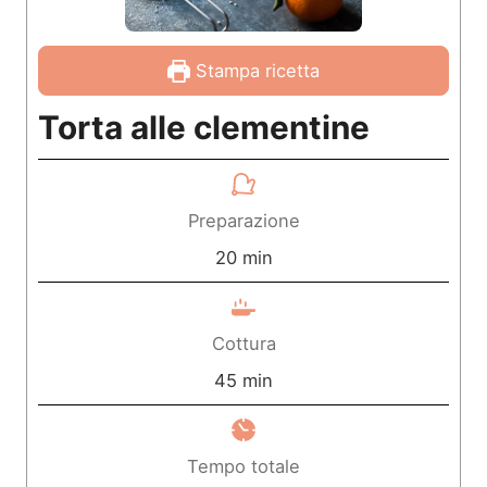
Stampa ricetta
Torta alle clementine
Preparazione
m
20
min
i
n
Cottura
u
m
45
min
t
i
i
n
Tempo totale