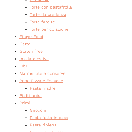
Torte con pastafrolla
Torte da credenza
Torte farcite
Torte per colazione
Finger Food
Gatto
Gluten free
Insalate estive
Libri
Marmellate e conserve
Pane Pizza e Focacce
Pasta madre
Piatti unici
Primi
Gnocchi
Pasta fatta in casa
Pasta ripiena