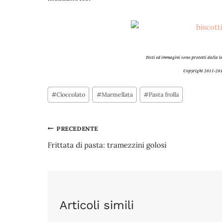
Testi ed immagini sono protetti dalla l
Copyright 2011-201
Tag
#
Cioccolato
#
Marmellata
#
Pasta frolla
articolo:
Navigazione
PRECEDENTE
Frittata di pasta: tramezzini golosi
articoli
Articoli simili