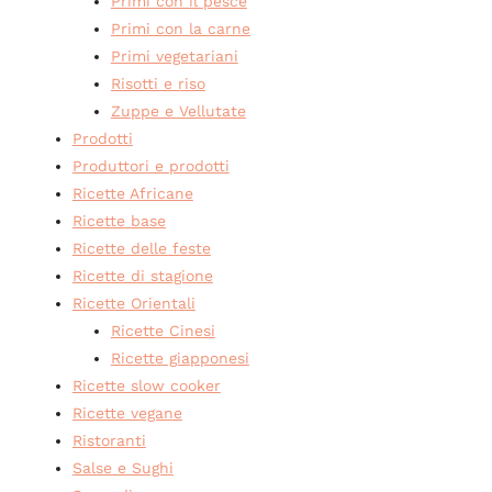
Primi con il pesce
Primi con la carne
Primi vegetariani
Risotti e riso
Zuppe e Vellutate
Prodotti
Produttori e prodotti
Ricette Africane
Ricette base
Ricette delle feste
Ricette di stagione
Ricette Orientali
Ricette Cinesi
Ricette giapponesi
Ricette slow cooker
Ricette vegane
Ristoranti
Salse e Sughi