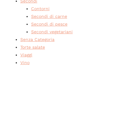
Secondi
Contorni
Secondi di carne
Secondi di pesce
Secondi vegetariani
Senza Categoria
Torte salate
Viaggi
Vino