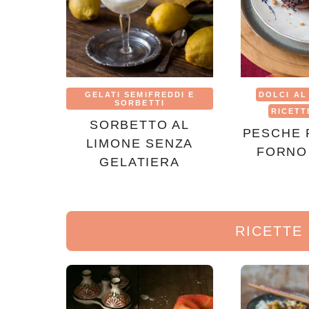
GELATI SEMIFREDDI E
DOLCI AL
SORBETTI
RICETT
SORBETTO AL
PESCHE 
LIMONE SENZA
FORNO
GELATIERA
RICETTE