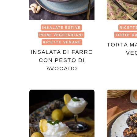
INSALATE ESTIVE
RICETT
PRIMI VEGETARIANI
TORTE D
RICETTE VEGANE
TORTA M
INSALATA DI FARRO
VE
CON PESTO DI
AVOCADO