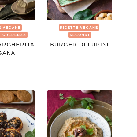
E VEGANE
RICETTE VEGANE
A CREDENZA
SECONDI
ARGHERITA
BURGER DI LUPINI
GANA