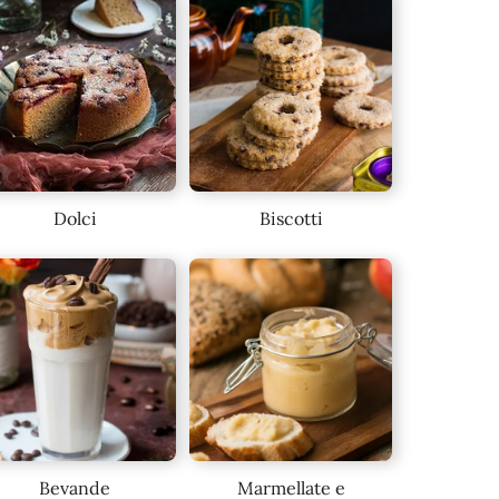
Dolci
Biscotti
Bevande
Marmellate e