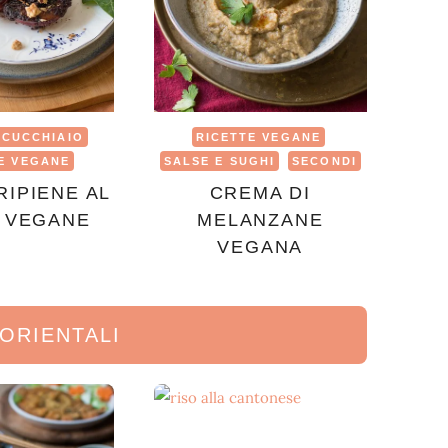
 CUCCHIAIO
RICETTE VEGANE
E VEGANE
SALSE E SUGHI
SECONDI
RIPIENE AL
CREMA DI
 VEGANE
MELANZANE
VEGANA
 ORIENTALI