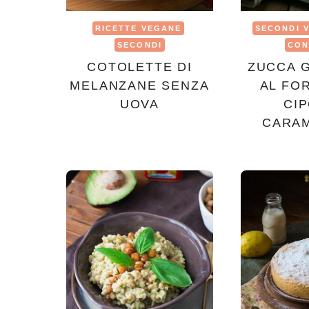
RICETTE VEGANE
SECONDI 
SECONDI
CON
COTOLETTE DI
ZUCCA 
MELANZANE SENZA
AL FO
UOVA
CI
CARA