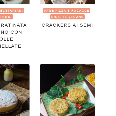
VEGETARIANI
PANE PIZZA E FOCACCE
TORNI
RICETTE VEGANE
GRATINATA
CRACKERS AI SEMI
RNO CON
POLLE
MELLATE