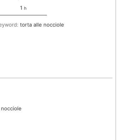
o
1
h
r
eyword:
torta alle nocciole
a
i nocciole