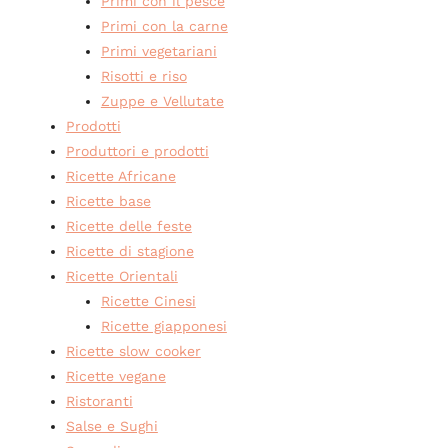
Primi con il pesce
Primi con la carne
Primi vegetariani
Risotti e riso
Zuppe e Vellutate
Prodotti
Produttori e prodotti
Ricette Africane
Ricette base
Ricette delle feste
Ricette di stagione
Ricette Orientali
Ricette Cinesi
Ricette giapponesi
Ricette slow cooker
Ricette vegane
Ristoranti
Salse e Sughi