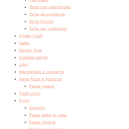
Torte con pastafrolla
Torte da credenza
Torte farcite
Torte per colazione
Finger Food
Gatto
Gluten free
Insalate estive
Libri
Marmellate e conserve
Pane Pizza e Focacce
Pasta madre
Piatti unici
Primi
Gnocchi
Pasta fatta in casa
Pasta ripiena