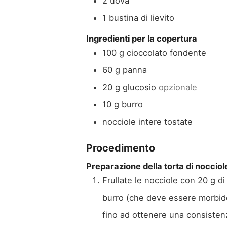
2
uova
1
bustina di lievito
Ingredienti per la copertura
100
g
cioccolato fondente
60
g
panna
20
g
glucosio
opzionale
10
g
burro
nocciole intere tostate
Procedimento
Preparazione della torta di nocciol
Frullate le nocciole con 20 g di
burro (che deve essere morbido
fino ad ottenere una consiste