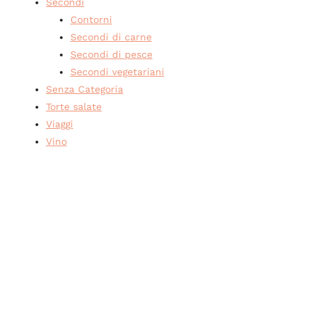
Secondi
Contorni
Secondi di carne
Secondi di pesce
Secondi vegetariani
Senza Categoria
Torte salate
Viaggi
Vino