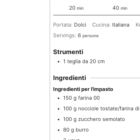
m
m
20
40
min
min
i
i
Portata:
Dolci
Cucina:
Italiana
K
n
n
Servings:
6
persone
u
u
t
t
Strumenti
i
i
1 teglia da 20 cm
Ingredienti
Ingredienti per l'impasto
150
g
farina 00
100
g
nocciole tostate/farina d
100
g
zucchero semolato
80
g
burro