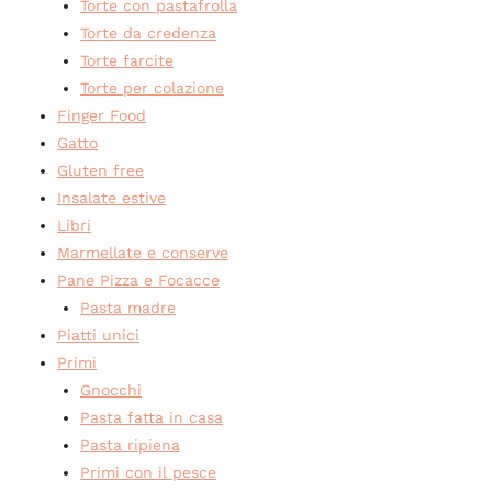
Torte con pastafrolla
Torte da credenza
Torte farcite
Torte per colazione
Finger Food
Gatto
Gluten free
Insalate estive
Libri
Marmellate e conserve
Pane Pizza e Focacce
Pasta madre
Piatti unici
Primi
Gnocchi
Pasta fatta in casa
Pasta ripiena
Primi con il pesce