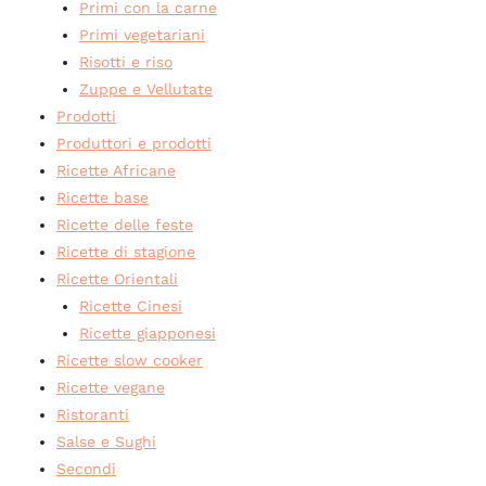
Primi con la carne
Primi vegetariani
Risotti e riso
Zuppe e Vellutate
Prodotti
Produttori e prodotti
Ricette Africane
Ricette base
Ricette delle feste
Ricette di stagione
Ricette Orientali
Ricette Cinesi
Ricette giapponesi
Ricette slow cooker
Ricette vegane
Ristoranti
Salse e Sughi
Secondi