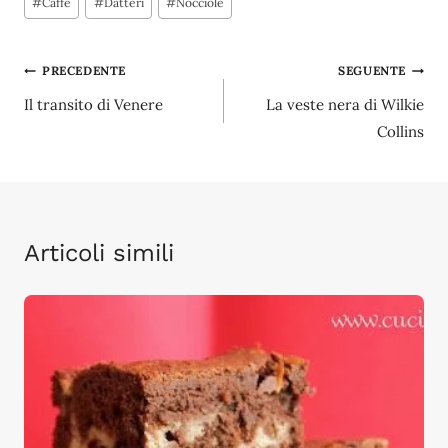
#
Caffè
#
Datteri
#
Nocciole
articolo:
Navigazione
PRECEDENTE
SEGUENTE
Il transito di Venere
La veste nera di Wilkie
articoli
Collins
Articoli simili