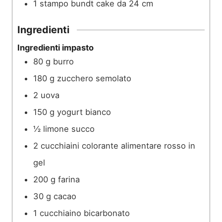
1 stampo bundt cake da 24 cm
Ingredienti
Ingredienti impasto
80
g
burro
180
g
zucchero semolato
2
uova
150
g
yogurt bianco
½
limone succo
2
cucchiaini
colorante alimentare rosso in
gel
200
g
farina
30
g
cacao
1
cucchiaino
bicarbonato