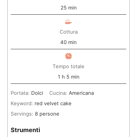
m
25
min
i
n
Cottura
u
m
40
min
t
i
i
n
Tempo totale
u
o
m
1
h
5
min
t
r
i
Portata:
Dolci
Cucina:
Americana
i
a
n
Keyword:
red velvet cake
u
Servings:
8
persone
t
i
Strumenti