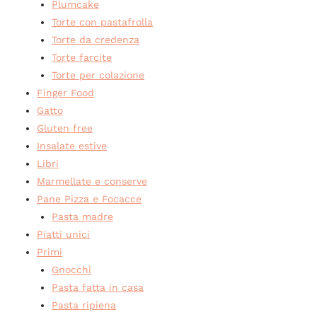
Plumcake
Torte con pastafrolla
Torte da credenza
Torte farcite
Torte per colazione
Finger Food
Gatto
Gluten free
Insalate estive
Libri
Marmellate e conserve
Pane Pizza e Focacce
Pasta madre
Piatti unici
Primi
Gnocchi
Pasta fatta in casa
Pasta ripiena