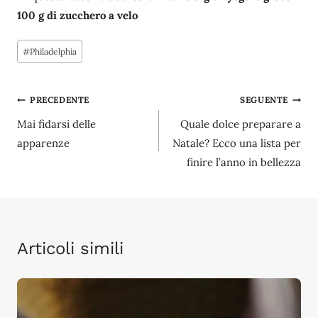
100 g di zucchero a velo
Tag
#
Philadelphia
articolo:
Navigazione
PRECEDENTE
SEGUENTE
Mai fidarsi delle
Quale dolce preparare a
articoli
apparenze
Natale? Ecco una lista per
finire l’anno in bellezza
Articoli simili