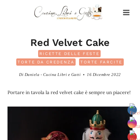
Salta
al
contenuto
Red Velvet Cake
RICETTE DELLE FESTE
TORTE DA CREDENZA
TORTE FARCITE
Di
Daniela - Cucina Libri e Gatti
16 Dicembre 2022
Portare in tavola la red velvet cake è sempre un piacere!