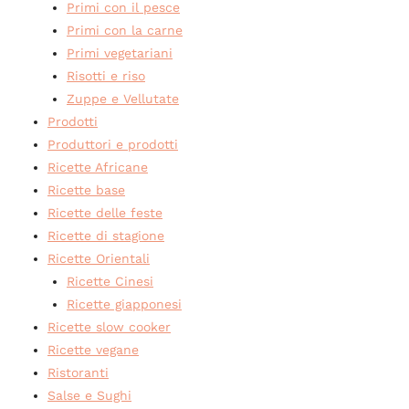
Primi con il pesce
Primi con la carne
Primi vegetariani
Risotti e riso
Zuppe e Vellutate
Prodotti
Produttori e prodotti
Ricette Africane
Ricette base
Ricette delle feste
Ricette di stagione
Ricette Orientali
Ricette Cinesi
Ricette giapponesi
Ricette slow cooker
Ricette vegane
Ristoranti
Salse e Sughi