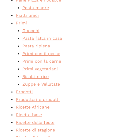
Pane Pizza e Focacce
Pasta madre
Piatti unici
Primi
Gnocchi
Pasta fatta in casa
Pasta ripiena
Primi con il pesce
Primi con la carne
Primi vegetariani
Risotti e riso
Zuppe e Vellutate
Prodotti
Produttori e prodotti
Ricette Africane
Ricette base
Ricette delle feste
Ricette di stagione