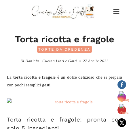
Salta
al
contenuto
Torta ricotta e fragole
TORTE DA CREDENZA
Di
Daniela - Cucina Libri e Gatti
27 Aprile 2023
La
torta ricotta e fragole
è un dolce delizioso che si prepara
con pochi semplici gesti.
Torta ricotta e fragole: pronta con
solo 5 ingredienti