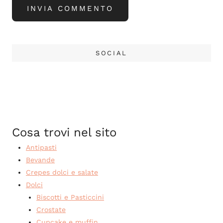
SOCIAL
Cosa trovi nel sito
Antipasti
Bevande
Crepes dolci e salate
Dolci
Biscotti e Pasticcini
Crostate
Cupcake e muffin