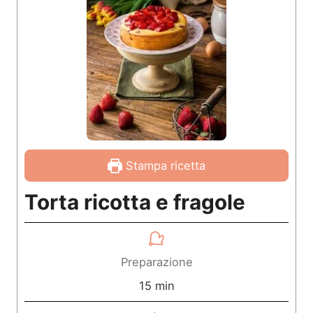
Stampa ricetta
Torta ricotta e fragole
Preparazione
m
15
min
i