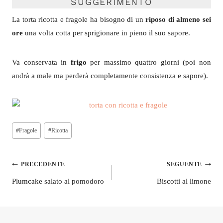
SUGGERIMENTO
La torta ricotta e fragole ha bisogno di un
riposo di almeno sei
ore
una volta cotta per sprigionare in pieno il suo sapore.
Va conservata in
frigo
per massimo quattro giorni (poi non
andrà a male ma perderà completamente consistenza e sapore).
Tag
#
Fragole
#
Ricotta
articolo:
Navigazione
PRECEDENTE
SEGUENTE
articoli
Plumcake salato al pomodoro
Biscotti al limone