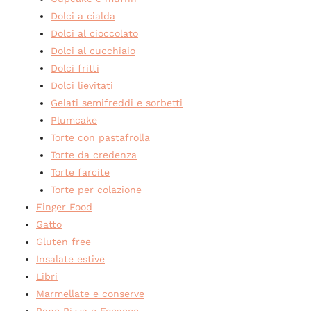
Dolci a cialda
Dolci al cioccolato
Dolci al cucchiaio
Dolci fritti
Dolci lievitati
Gelati semifreddi e sorbetti
Plumcake
Torte con pastafrolla
Torte da credenza
Torte farcite
Torte per colazione
Finger Food
Gatto
Gluten free
Insalate estive
Libri
Marmellate e conserve