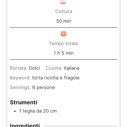
n
Cottura
u
m
50
min
t
i
i
n
Tempo totale
u
o
m
1
h
5
min
t
r
i
Portata:
Dolci
Cucina:
Italiana
i
a
n
Keyword:
torta ricotta e fragole
u
Servings:
6
persone
t
i
Strumenti
1 teglia da 20 cm
Ingredienti