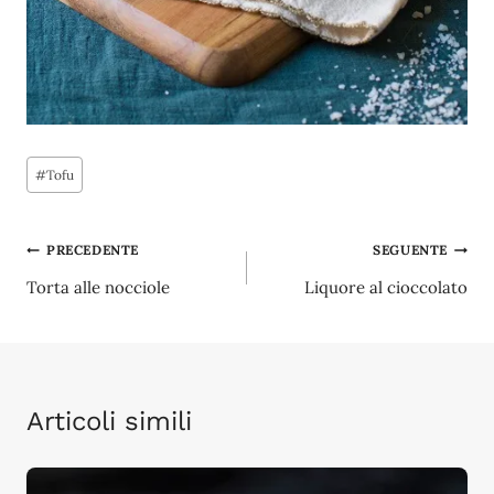
Tag
#
Tofu
articolo:
Navigazione
PRECEDENTE
SEGUENTE
Torta alle nocciole
Liquore al cioccolato
articoli
Articoli simili