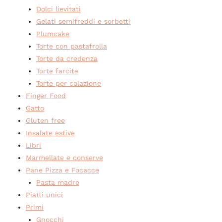
Dolci lievitati
Gelati semifreddi e sorbetti
Plumcake
Torte con pastafrolla
Torte da credenza
Torte farcite
Torte per colazione
Finger Food
Gatto
Gluten free
Insalate estive
Libri
Marmellate e conserve
Pane Pizza e Focacce
Pasta madre
Piatti unici
Primi
Gnocchi