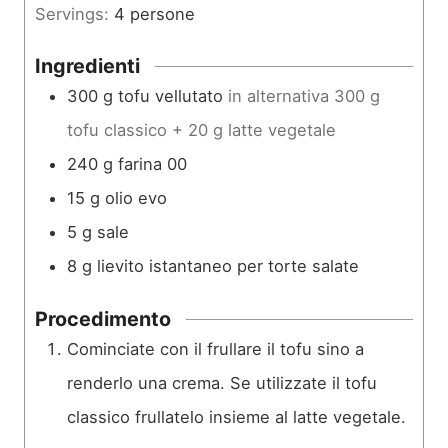
Servings:
4
persone
u
t
Ingredienti
i
300
g
tofu vellutato
in alternativa 300 g
tofu classico + 20 g latte vegetale
240
g
farina 00
15
g
olio evo
5
g
sale
8
g
lievito istantaneo per torte salate
Procedimento
Cominciate con il frullare il tofu sino a
renderlo una crema. Se utilizzate il tofu
classico frullatelo insieme al latte vegetale.