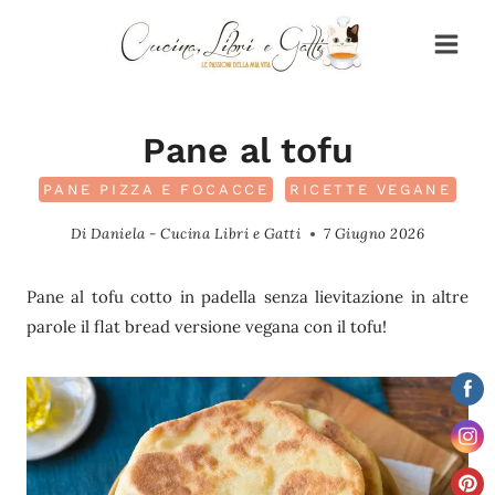
Salta
al
contenuto
Pane al tofu
PANE PIZZA E FOCACCE
RICETTE VEGANE
Di
Daniela - Cucina Libri e Gatti
7 Giugno 2026
Pane al tofu cotto in padella senza lievitazione in altre
parole il flat bread versione vegana con il tofu!