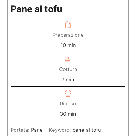
Pane al tofu
Preparazione
m
10
min
i
n
Cottura
u
m
7
min
t
i
i
n
Riposo
u
m
30
min
t
i
Portata:
Pane
Keyword:
pane al tofu
i
n