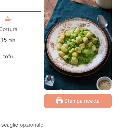
Cottura
m
15
min
i
i tofu
n
u
t
i
Stampa ricetta
 scaglie
opzionale