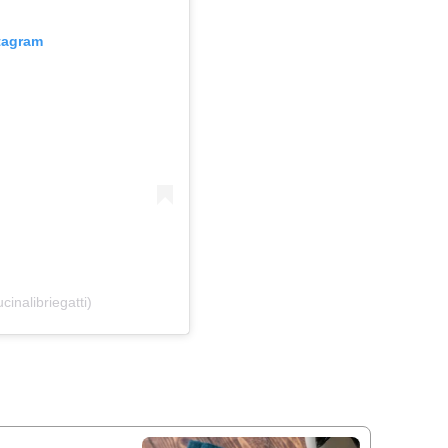
stagram
inalibriegatti)