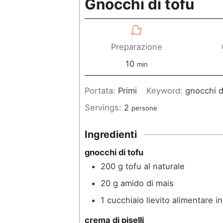
Gnocchi di tofu
Preparazione
m
10
min
i
Portata:
Primi
Keyword:
gnocchi d
n
Servings:
2
persone
u
t
Ingredienti
i
gnocchi di tofu
200
g
tofu al naturale
20
g
amido di mais
1
cucchiaio
lievito alimentare in
crema di piselli