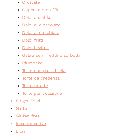
Crostate
Cupcake e muffin
Dolci a cialda
Dolci al cioccolato
Dolci al cucchiaio
Dolci fritti
Dolci lievitati
Gelati semifreddi e sorbetti
Plumcake
Torte con pastafrolla
Torte da credenza
Torte farcite
Torte per colazione
Finger Food
Gatto
Gluten free
Insalate estive
Libri