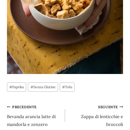
Tag
#
Paprika
#
Senza Glutine
#
Tofu
articolo:
Navigazione
PRECEDENTE
SEGUENTE
Bevanda arancia latte di
Zuppa di lenticchie e
articoli
mandorla e zenzero
broccoli