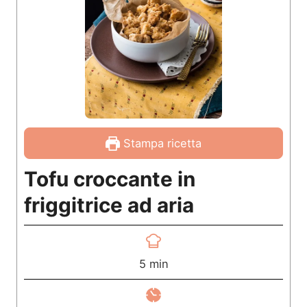
Stampa ricetta
Tofu croccante in
friggitrice ad aria
m
5
min
i