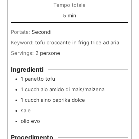
n
Tempo totale
u
m
5
min
t
i
Portata:
Secondi
i
n
Keyword:
tofu croccante in friggitrice ad aria
u
Servings:
2
persone
t
i
Ingredienti
1
panetto
tofu
1
cucchiaio
amido di mais/maizena
1
cucchiaino
paprika dolce
sale
olio evo
Procedimento