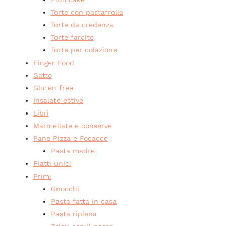
Torte con pastafrolla
Torte da credenza
Torte farcite
Torte per colazione
Finger Food
Gatto
Gluten free
Insalate estive
Libri
Marmellate e conserve
Pane Pizza e Focacce
Pasta madre
Piatti unici
Primi
Gnocchi
Pasta fatta in casa
Pasta ripiena