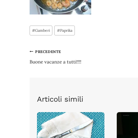
Tag
#
Gamberi
#
Paprika
articolo:
Navigazione
PRECEDENTE
Buone vacanze a tutti!!!!
articoli
Articoli simili