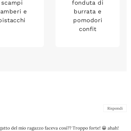
scampi
fonduta di
gamberi e
burrata e
pistacchi
pomodori
confit
Rispondi
 gatto del mio ragazzo faceva così?? Troppo forte! 😀 ahah!