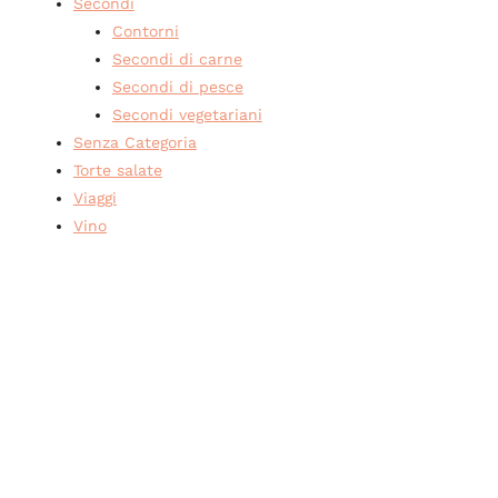
Secondi
Contorni
Secondi di carne
Secondi di pesce
Secondi vegetariani
Senza Categoria
Torte salate
Viaggi
Vino