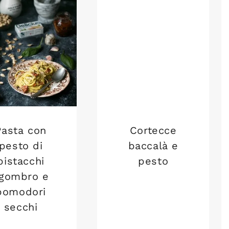
Pasta con
Cortecce
pesto di
baccalà e
pistacchi
pesto
gombro e
pomodori
secchi