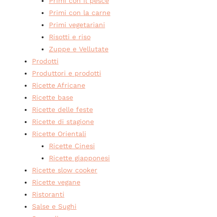
Primi con il pesce
Primi con la carne
Primi vegetariani
Risotti e riso
Zuppe e Vellutate
Prodotti
Produttori e prodotti
Ricette Africane
Ricette base
Ricette delle feste
Ricette di stagione
Ricette Orientali
Ricette Cinesi
Ricette giapponesi
Ricette slow cooker
Ricette vegane
Ristoranti
Salse e Sughi