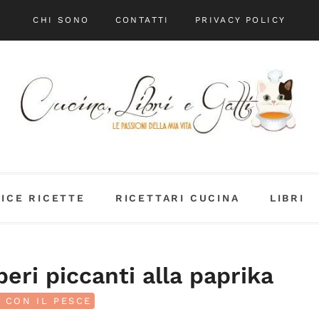
CHI SONO
CONTATTI
PRIVACY POLICY
DICE RICETTE
RICETTARI CUCINA
LIBRI
eri piccanti alla paprika
I CON IL PESCE