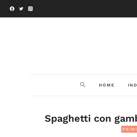
Salta
al
contenuto
HOME
IN
Spaghetti con gamb
PRIM