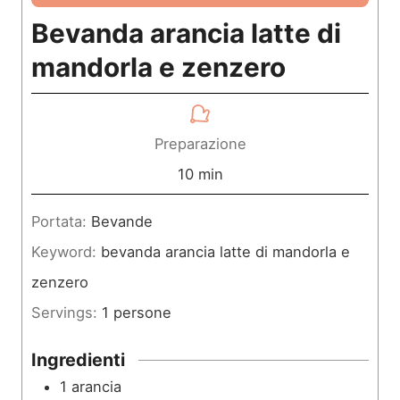
Bevanda arancia latte di
mandorla e zenzero
Preparazione
m
10
min
i
Portata:
Bevande
n
Keyword:
bevanda arancia latte di mandorla e
u
zenzero
t
Servings:
1
persone
i
Ingredienti
1
arancia