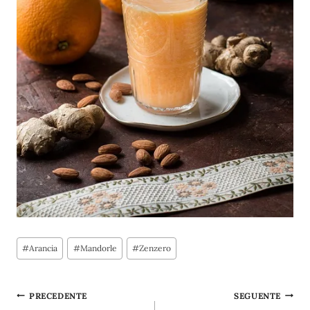
Tag
#
Arancia
#
Mandorle
#
Zenzero
articolo:
Navigazione
PRECEDENTE
SEGUENTE