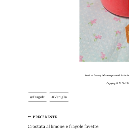
Testi ed immagini sono protetti dalla l
Copyright 2011-201
Tag
#
Fragole
#
Vaniglia
articolo:
Navigazione
PRECEDENTE
Crostata al limone e fragole favette
articoli