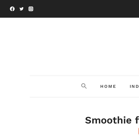
Salta
al
contenuto
HOME
IN
Smoothie f