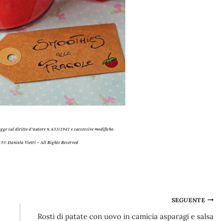
egge sul diritto d’autore n. 633/1941 e successive modifiche.
5© Daniela Vietri – All Rights Reserved
SEGUENTE
Rosti di patate con uovo in camicia asparagi e salsa