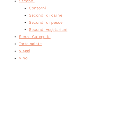
Secondi
Contorni
Secondi di carne
Secondi di pesce
Secondi vegetariani
Senza Categoria
Torte salate
Viaggi
Vino