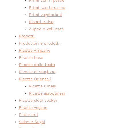
Primi con il pesce
Primi con la carne
Primi vegetariani
Risotti e riso
Zuppe e Vellutate
Prodotti
Produttori e prodotti
Ricette Africane
Ricette base
Ricette delle feste
Ricette di stagione
Ricette Orientali
Ricette Cinesi
Ricette giapponesi
Ricette slow cooker
Ricette vegane
Ristoranti
Salse e Sughi