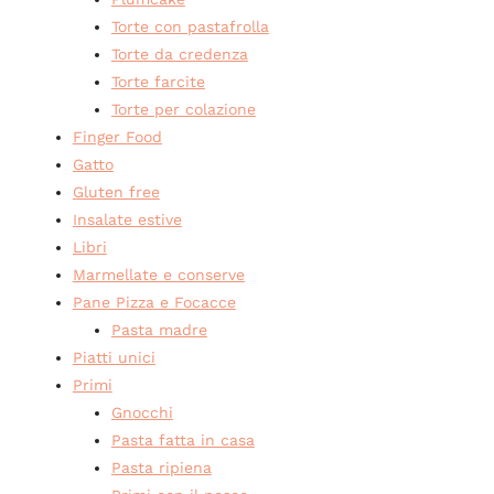
Torte con pastafrolla
Torte da credenza
Torte farcite
Torte per colazione
Finger Food
Gatto
Gluten free
Insalate estive
Libri
Marmellate e conserve
Pane Pizza e Focacce
Pasta madre
Piatti unici
Primi
Gnocchi
Pasta fatta in casa
Pasta ripiena