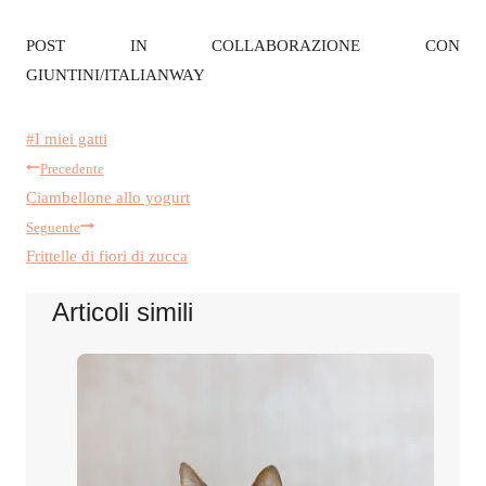
POST IN COLLABORAZIONE CON
GIUNTINI/ITALIANWAY
Tag
#
I miei gatti
Navigazione
articolo:
Precedente
Ciambellone allo yogurt
articoli
Seguente
Frittelle di fiori di zucca
Articoli simili