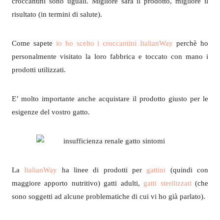
croccantini sono uguali. Migliore sarà il prodotto, migliore il
risultato (in termini di salute).
Come sapete
io ho scelto i croccantini ItalianWay
perchè ho
personalmente visitato la loro fabbrica e toccato con mano i
prodotti utilizzati.
E’ molto importante anche acquistare il prodotto giusto per le
esigenze del vostro gatto.
La
ItalianWay
ha linee di prodotti per
gattini
(quindi con
maggiore apporto nutritivo) gatti adulti,
gatti sterilizzati
(che
sono soggetti ad alcune problematiche di cui vi ho già parlato).