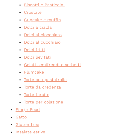
Biscotti e Pasticcini
Crostate
Cupcake e muffin
Dolci a cialda
Dolci al cioccolato
Dolci al cucchiaio
Dolci fritti
Dolci lievitati
Gelati semifreddi e sorbetti
Plumcake
Torte con pastafrolla
Torte da credenza
Torte farcite
Torte per colazione
Finger Food
Gatto
Gluten free
Insalate estive