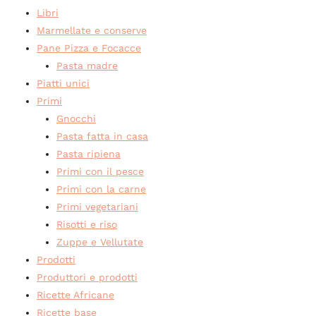
Libri
Marmellate e conserve
Pane Pizza e Focacce
Pasta madre
Piatti unici
Primi
Gnocchi
Pasta fatta in casa
Pasta ripiena
Primi con il pesce
Primi con la carne
Primi vegetariani
Risotti e riso
Zuppe e Vellutate
Prodotti
Produttori e prodotti
Ricette Africane
Ricette base