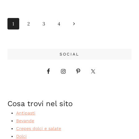
Navigazione
Pagina
1
2
3
4
pagina
successiva
SOCIAL
Cosa trovi nel sito
Antipasti
Bevande
Crepes dolci e salate
Dolci