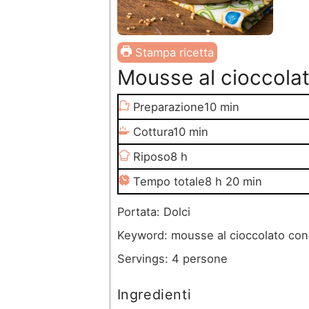
Stampa ricetta
Mousse al cioccolat
m
Preparazione
10
min
i
m
Cottura
10
min
n
i
o
Riposo
8
h
u
n
r
o
m
Tempo totale
8
h
20
min
t
u
e
r
i
Portata:
Dolci
i
t
e
n
Keyword:
mousse al cioccolato con 
i
u
Servings:
4
persone
t
Ingredienti
i