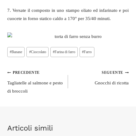
7. Versate il composto in uno stampo oliato ed infarinato e poi
cuocete in forno statico caldo a 170° per 35/40 minuti.
Tag
#
Banane
#
Cioccolato
#
Farina di farro
#
Farro
articolo:
Navigazione
PRECEDENTE
SEGUENTE
articoli
Tagliatelle al salmone e pesto
Gnocchi di ricotta
di broccoli
Articoli simili