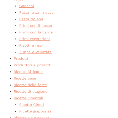
Gnocchi
Pasta fatta in casa
Pasta ripiena
Primi con il pesce
Primi con la carne
Primi vegetariani
Risotti e riso
Zuppe e Vellutate
Prodotti
Produttori e prodotti
Ricette Africane
Ricette base
Ricette delle feste
Ricette di stagione
Ricette Orientali
Ricette Cinesi
Ricette giapponesi
Ricette slow cooker