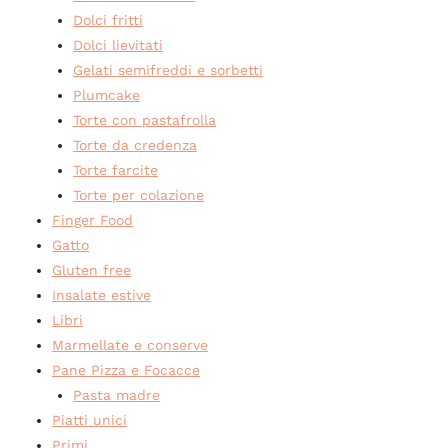
Dolci fritti
Dolci lievitati
Gelati semifreddi e sorbetti
Plumcake
Torte con pastafrolla
Torte da credenza
Torte farcite
Torte per colazione
Finger Food
Gatto
Gluten free
Insalate estive
Libri
Marmellate e conserve
Pane Pizza e Focacce
Pasta madre
Piatti unici
Primi