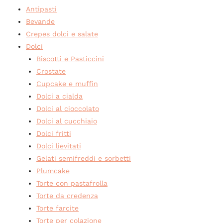
Antipasti
Bevande
Crepes dolci e salate
Dolci
Biscotti e Pasticcini
Crostate
Cupcake e muffin
Dolci a cialda
Dolci al cioccolato
Dolci al cucchiaio
Dolci fritti
Dolci lievitati
Gelati semifreddi e sorbetti
Plumcake
Torte con pastafrolla
Torte da credenza
Torte farcite
Torte per colazione