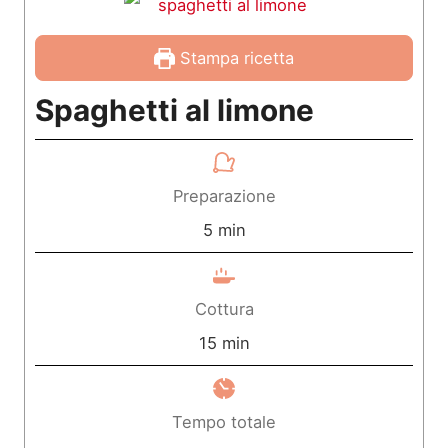
Stampa ricetta
Spaghetti al limone
Preparazione
m
5
min
i
n
Cottura
u
m
15
min
t
i
i
n
Tempo totale
u