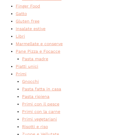
Finger Food
Gatto
Gluten free
Insalate estive
Libri
Marmellate e conserve
Pane Pizza e Focacce
Pasta madre
Piatti unici
Primi
Gnocchi
Pasta fatta in casa
Pasta ripiena
Primi con il pesce
Primi con la carne
Primi vegetariani
Risotti e riso
Zuppe e Vellutate