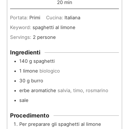
m
20
min
t
i
Portata:
Primi
Cucina:
Italiana
i
n
Keyword:
spaghetti al limone
u
Servings:
2
persone
t
i
Ingredienti
140
g
spaghetti
1
limone
biologico
30
g
burro
erbe aromatiche
salvia, timo, rosmarino
sale
Procedimento
Per preparare gli spaghetti al limone