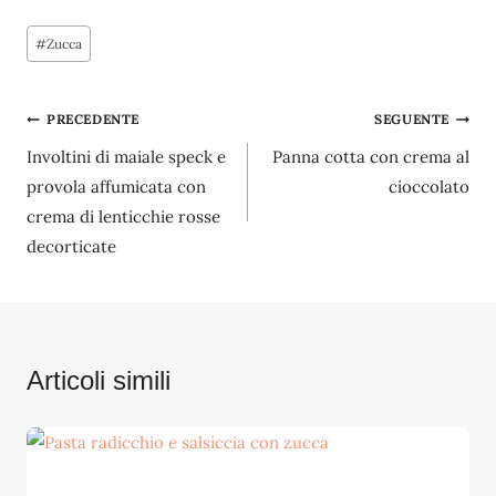
Tag
#
Zucca
articolo:
Navigazione
PRECEDENTE
SEGUENTE
Involtini di maiale speck e
Panna cotta con crema al
articoli
provola affumicata con
cioccolato
crema di lenticchie rosse
decorticate
Articoli simili