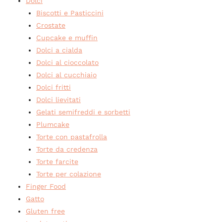
Dolci
Biscotti e Pasticcini
Crostate
Cupcake e muffin
Dolci a cialda
Dolci al cioccolato
Dolci al cucchiaio
Dolci fritti
Dolci lievitati
Gelati semifreddi e sorbetti
Plumcake
Torte con pastafrolla
Torte da credenza
Torte farcite
Torte per colazione
Finger Food
Gatto
Gluten free