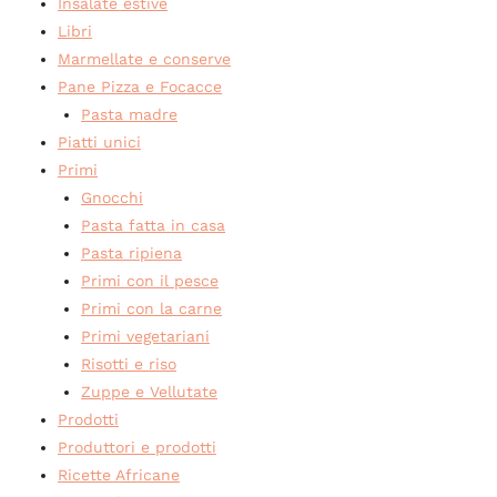
Insalate estive
Libri
Marmellate e conserve
Pane Pizza e Focacce
Pasta madre
Piatti unici
Primi
Gnocchi
Pasta fatta in casa
Pasta ripiena
Primi con il pesce
Primi con la carne
Primi vegetariani
Risotti e riso
Zuppe e Vellutate
Prodotti
Produttori e prodotti
Ricette Africane