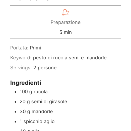
Preparazione
m
5
min
i
Portata:
Primi
n
Keyword:
pesto di rucola semi e mandorle
u
Servings:
2
persone
t
i
Ingredienti
100
g
rucola
20
g
semi di girasole
30
g
mandorle
1
spicchio
aglio