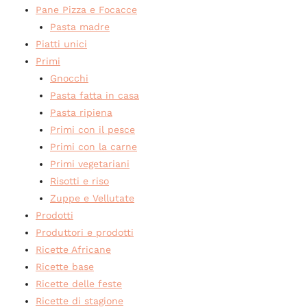
Pane Pizza e Focacce
Pasta madre
Piatti unici
Primi
Gnocchi
Pasta fatta in casa
Pasta ripiena
Primi con il pesce
Primi con la carne
Primi vegetariani
Risotti e riso
Zuppe e Vellutate
Prodotti
Produttori e prodotti
Ricette Africane
Ricette base
Ricette delle feste
Ricette di stagione