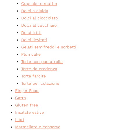
Cupcake e muffin
Dolci a cialda
Dolci al cioccolato
Dolci al cucchiaio
Dolci fritti
Dolci lievitati
Gelati semifreddi e sorbetti
Plumcake
Torte con pastafrolla
Torte da credenza
Torte farcite
Torte per colazione
Finger Food
Gatto
Gluten free
Insalate estive
Libri
Marmellate e conserve