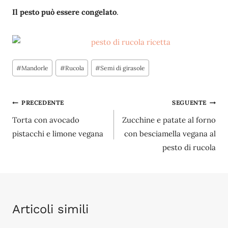
Il pesto può essere congelato
.
Tag
#
Mandorle
#
Rucola
#
Semi di girasole
articolo:
Navigazione
PRECEDENTE
SEGUENTE
Torta con avocado
Zucchine e patate al forno
articoli
pistacchi e limone vegana
con besciamella vegana al
pesto di rucola
Articoli simili