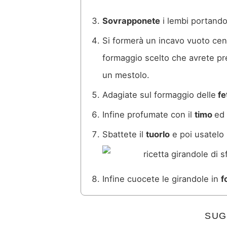
Sovrapponete
i lembi portandol
Si formerà un incavo vuoto cen
formaggio scelto che avrete p
un mestolo.
Adagiate sul formaggio delle
fet
Infine profumate con il
timo
ed 
Sbattete il
tuorlo
e poi usatelo 
Infine cuocete le girandole in
f
SUG