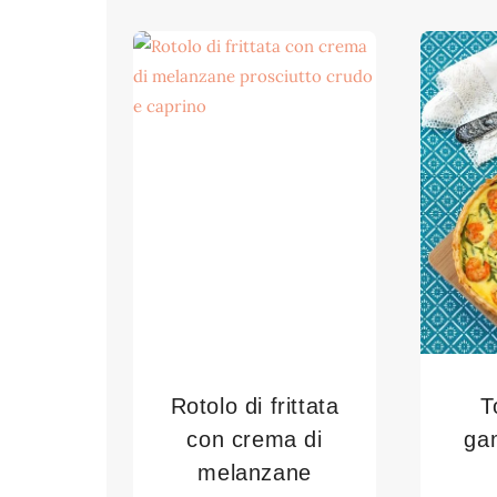
Rotolo di frittata
T
con crema di
ga
melanzane