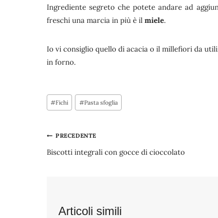
Ingrediente segreto che potete andare ad aggiunge
freschi una marcia in più è il
miele
.
Io vi consiglio quello di acacia o il millefiori da ut
in forno.
Tag
#
Fichi
#
Pasta sfoglia
articolo:
Navigazione
PRECEDENTE
Biscotti integrali con gocce di cioccolato
articoli
Articoli simili