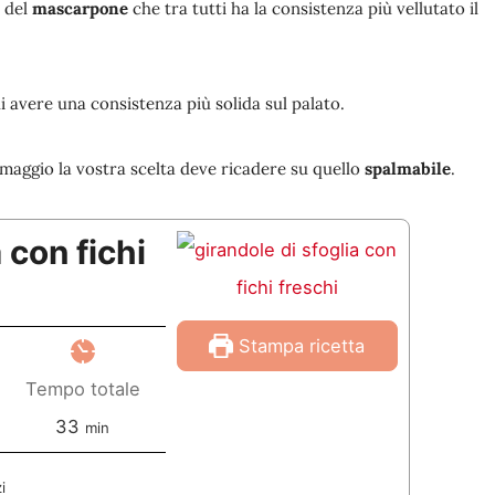
a del
mascarpone
che tra tutti ha la consistenza più vellutato il
di avere una consistenza più solida sul palato.
ormaggio la vostra scelta deve ricadere su quello
spalmabile
.
 con fichi
Stampa ricetta
Tempo totale
m
33
min
i
i