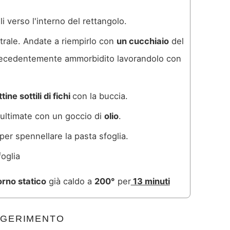
i verso l'interno del rettangolo.
trale. Andate a riempirlo con
un cucchiaio
del
recedentemente ammorbidito lavorandolo con
tine sottili di fichi
con la buccia.
ultimate con un goccio di
olio
.
per spennellare la pasta sfoglia.
orno statico
già caldo a
200°
per
13 minuti
GERIMENTO