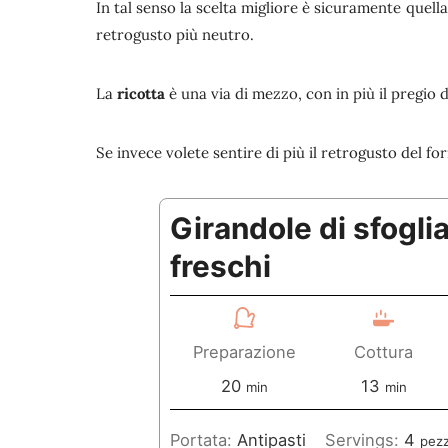
In tal senso la scelta migliore è sicuramente quell
retrogusto più neutro.
La
ricotta
è una via di mezzo, con in più il pregio 
Se invece volete sentire di più il retrogusto del f
Girandole di sfoglia
freschi
Preparazione
Cottura
m
m
20
13
min
min
i
i
Portata:
Antipasti
Servings:
4
pezz