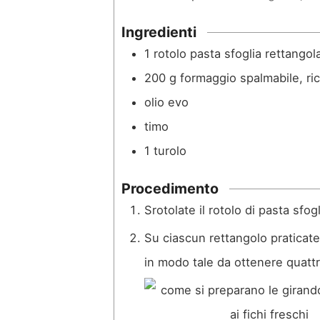
n
n
u
u
Ingredienti
t
t
1
rotolo
pasta sfoglia rettangol
i
i
200
g
formaggio spalmabile, ri
olio evo
timo
1
turolo
Procedimento
Srotolate il rotolo di pasta sfog
Su ciascun rettangolo praticat
in modo tale da ottenere quattr