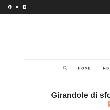
Salta
al
contenuto
HOME
IND
Girandole di sfo