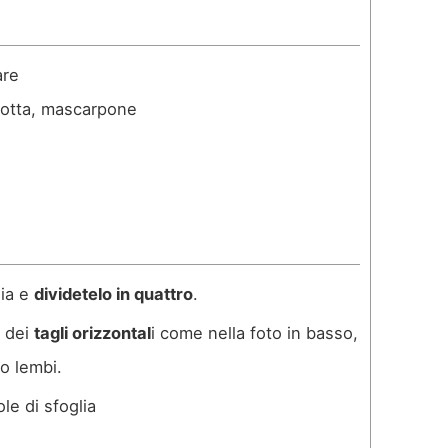
n
u
t
are
i
cotta, mascarpone
lia e
dividetelo in quattro
.
e dei
tagli orizzontal
i come nella foto in basso,
o lembi.