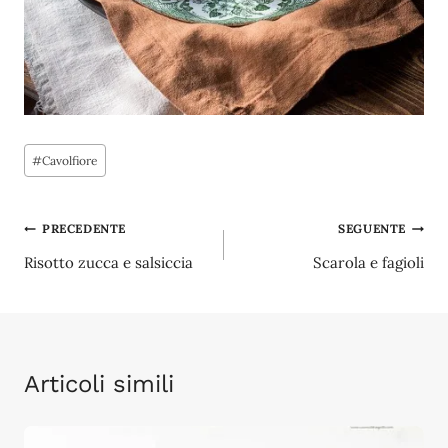
Tag
#
Cavolfiore
articolo:
Navigazione
PRECEDENTE
SEGUENTE
Risotto zucca e salsiccia
Scarola e fagioli
articoli
Articoli simili