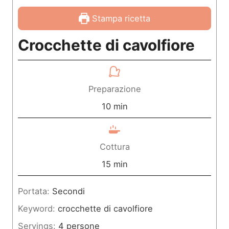
Stampa ricetta
Crocchette di cavolfiore
Preparazione
m
10
min
i
n
Cottura
u
m
15
min
t
i
Portata:
Secondi
i
n
Keyword:
crocchette di cavolfiore
u
Servings:
4
persone