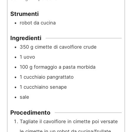
t
i
Strumenti
robot da cucina
Ingredienti
350
g
cimette di cavolfiore crude
1
uovo
100
g
formaggio a pasta morbida
1
cucchiaio
pangrattato
1
cucchiaino
senape
sale
Procedimento
Tagliate il cavolfiore in cimette poi versate
le cimette in un robot da cucina/frullate.