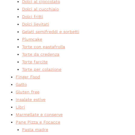
Dolci al cioccolato
Dolci al cucchiaio
Dolci fritti
Dolci lievitati
Gelati semifreddi e sorbetti
Plumcake
Torte con pastafrolla
Torte da credenza
Torte farcite
Torte per colazione
Finger Food
Gatto
Gluten free
Insalate estive
Libri
Marmellate e conserve
Pane Pizza e Focacce
Pasta madre