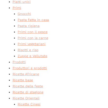
Piatti unici
Primi
Gnocchi
Pasta fatta in casa
Pasta ripiena
Primi con il pesce
Primi con la carne
Primi vegetariani
Risotti e riso
Zuppe e Vellutate
Prodotti
Produttori e prodotti
Ricette Africane
Ricette base
Ricette delle feste
Ricette di stagione
Ricette Orientali
Ricette Cinesi