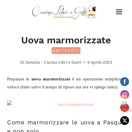
Salta
al
contenuto
Uova marmorizzate
ANTIPASTI
Di
Daniela - Cucina Libri e Gatti
6 Aprile 2023
Preparare le
uova marmorizzate
è un operazione semplice e
veloce (fatto salvo il tempo di riposo ma ora vi spiego tutto).
Come marmorizzare le uova a Pasqua
e non solo