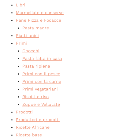
Libri
Marmellate e conserve
Pane Pizza e Focacce
Pasta madre
Piatti unici
Primi
Gnocchi
Pasta fatta in casa
Pasta ripiena
Primi con il pesce
Primi con la carne
Primi vegetariani
Risotti e riso
Zuppe e Vellutate
Prodotti
Produttori e prodotti
Ricette Africane
Ricette base