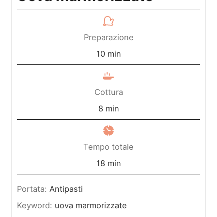
Preparazione
m
10
min
i
n
Cottura
u
m
8
min
t
i
i
n
Tempo totale
u
m
18
min
t
i
Portata:
Antipasti
i
n
Keyword:
uova marmorizzate
u