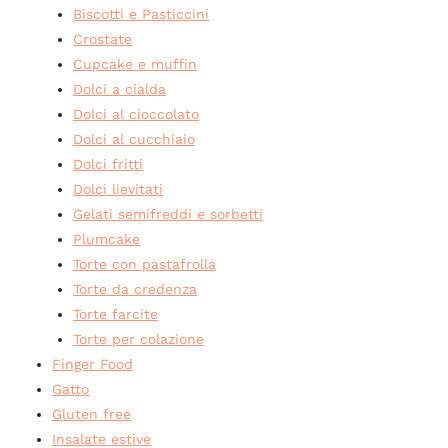
Biscotti e Pasticcini
Crostate
Cupcake e muffin
Dolci a cialda
Dolci al cioccolato
Dolci al cucchiaio
Dolci fritti
Dolci lievitati
Gelati semifreddi e sorbetti
Plumcake
Torte con pastafrolla
Torte da credenza
Torte farcite
Torte per colazione
Finger Food
Gatto
Gluten free
Insalate estive