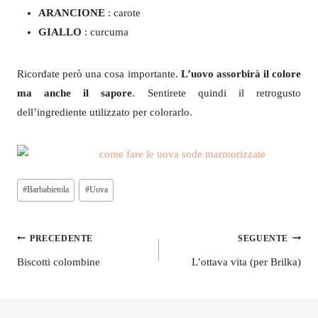
ARANCIONE
: carote
GIALLO
: curcuma
Ricordate però una cosa importante.
L’uovo assorbirà il colore
ma anche il sapore
. Sentirete quindi il retrogusto
dell’ingrediente utilizzato per colorarlo.
Tag
#
Barbabietola
#
Uova
articolo:
Navigazione
PRECEDENTE
SEGUENTE
articoli
Biscotti colombine
L’ottava vita (per Brilka)